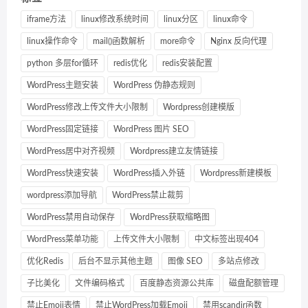
iframe方法
linux修改系统时间
linux分区
linux命令
linux操作命令
mail()函数解析
more命令
Nginx 反向代理
python 多层for循环
redis优化
redis安装配置
WordPress主题安装
WordPress 伪静态规则
WordPress修改上传文件大小限制
Wordpress创建模版
WordPress固定链接
WordPress 图片 SEO
WordPress居中对齐视频
Wordpress建立友情链接
WordPress快速安装
WordPress插入外链
Wordpress新建模板
wordpress添加导航
WordPress禁止裁剪
WordPress禁用自动保存
WordPress获取缩略图
WordPress菜单功能
上传文件大小限制
中文标签出现404
优化Redis
后台不显示其他主题
图像 SEO
多站点修改
子比美化
文件编码格式
百度静态资源公共库
磁盘配额管理
禁止Emoji表情
禁止WordPress加载Emoji
禁用scandir函数