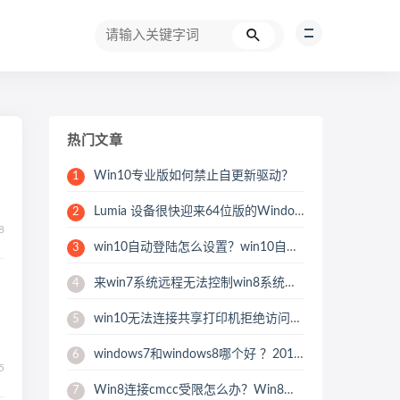
热门文章
Win10专业版如何禁止自更新驱动？
1
Lumia 设备很快迎来64位版的Windows10 Mobile
2
8
win10自动登陆怎么设置？win10自动登录设置教程
3
来win7系统远程无法控制win8系统的详细教程
4
win10无法连接共享打印机拒绝访问怎么办 win10无法连接共享打印机解决方法
5
windows7和windows8哪个好 ？2017-10
6
5
Win8连接cmcc受限怎么办？Win8连不上cmcc的无线网络解决方法
7