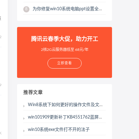
为你修复win10系统电脑ppt设置全屏显示的流程
8
技
2
腾讯云春季大促，助力开工
2核2G云服务器低至 68元/年
立即查看
9
推荐文章
Win8系统下如何更好的操作文件及文件夹
win101909更新补丁KB4551762蓝屏怎么办?win101909更新补丁KB4551762蓝屏的解决方法
win10系统exe文件打不开的法子
K