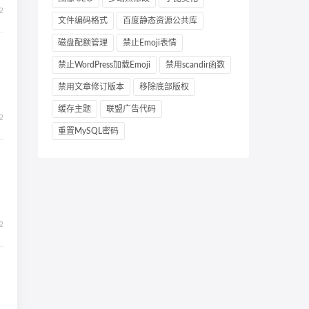
2
文件编码格式
百度静态资源公共库
磁盘配额管理
禁止Emoji表情
禁止WordPress加载Emoji
禁用scandir函数
禁用文章修订版本
移除底部版权
缓存主题
联盟广告代码
2
重置MySQL密码
2