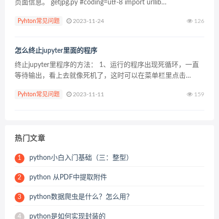
页面信息。 getjpg.py #coding=utf-8 import urllib
def getHtml(url): &nbs...
Pyhton常见问题
2023-11-24
126
怎么终止jupyter里面的程序
终止jupyter里程序的方法： 1、运行的程序出现死循环，一直
等待输出，看上去就像死机了，这时可以在菜单栏里点击
kernel，选择Interrupt：中断你在cell里运行的程序。 2、
Pyhton常见问题
2023-11-11
159
jupyter notebook...
热门文章
python小白入门基础（三：整型）
1
python 从PDF中提取附件
2
python数据爬虫是什么？怎么用？
3
python是如何实现封装的
4