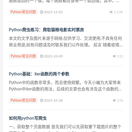
函数返回的一个值，每个函数都应该有一个返回值，其中，
return返回值可以是一个数值，一个字符串， 一个布尔值，一
Pyhton常见问题
2023-12-02
1.13K
个列表，或者函数 在Python...
Python爬虫练习：爬取猫眼电影实时票房
本文的文字及图片来源于网络,仅供学习、交流使用,不具有任何
商业用途,如有问题请及时联系我们以作处理。 前言 随着疫情
的转好，电影院终于在7月20日复工了。 电影《八佰》快接近
Pyhton常见问题
2023-10-09
131
尾声了，截止目前，上映29天票房已破27亿。 ...
Python基础：iter函数的两个参数
Python中的函数非常多，而且使用频繁。今天小编为大家带来
Python中iter函数的用法，后续的文章也会有涉及这个函数的运
用。 Python 3中关于iter (object[, sentinel)] 方法有两个参数...
Pyhton常见问题
2023-10-28
176
如何用python写爬虫
一，获取整个页面数据 首先我们可以先获取要下载图片的整个