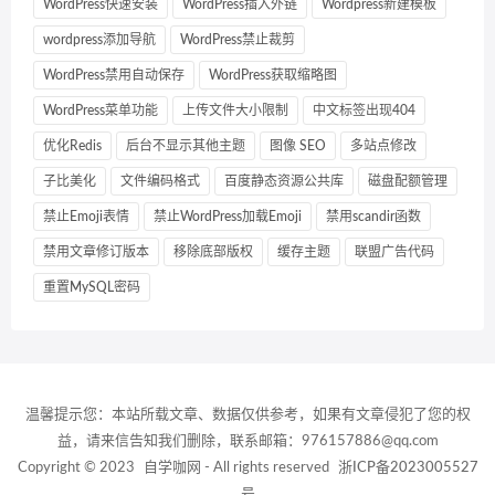
WordPress快速安装
WordPress插入外链
Wordpress新建模板
wordpress添加导航
WordPress禁止裁剪
WordPress禁用自动保存
WordPress获取缩略图
WordPress菜单功能
上传文件大小限制
中文标签出现404
优化Redis
后台不显示其他主题
图像 SEO
多站点修改
子比美化
文件编码格式
百度静态资源公共库
磁盘配额管理
禁止Emoji表情
禁止WordPress加载Emoji
禁用scandir函数
禁用文章修订版本
移除底部版权
缓存主题
联盟广告代码
重置MySQL密码
温馨提示您：本站所载文章、数据仅供参考，如果有文章侵犯了您的权
益，请来信告知我们删除，联系邮箱：976157886@qq.com
Copyright © 2023
自学咖网
- All rights reserved
浙ICP备2023005527
号