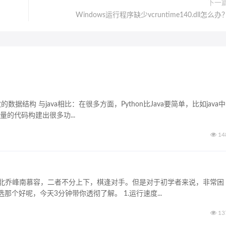
下一
Windows运行程序缺少vcruntime140.dll怎么办
数据结构 与java相比：在很多方面，Python比Java要简单，比如java中
量的代码构建出很多功...
14
，可谓北乔峰南慕容，二者不分上下，棋逢对手。但是对于初学者来说，非常困
个好呢，今天3分钟带你透彻了解。 1.运行速度...
13