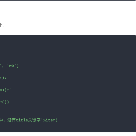
下：
, 'wb')

):

))+"

())

tem中，没有title关键字'%item)