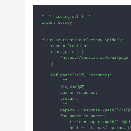
# -*- coding:utf-8 -*-

import scrapy

class ToutiaoSpider(scrapy.Spider):

    name = 'toutiao'

    start_urls = [

        'https://toutiao.io/c/ai?page=1
    ]

    def parse(self, response):

        """

        实现html解析

        :param response:

        :return:

        """

        papers = response.xpath('//a[@
        for paper in papers:

            title = paper.xpath('./@ti
            href = 'https://toutiao.io