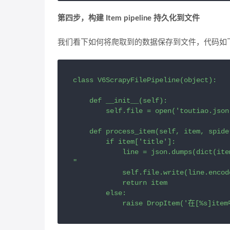
第四步，构建 Item pipeline 持久化到文件
我们看下如何将爬取到的数据保存到文件，代码如
class V6ScrapyFilePipeline(object):

    def __init__(self):

        self.file = open('toutiao.json'
    def process_item(self, item, spider
        if item['title']:

            line = json.dumps(dict(item
"

            self.file.write(line.encode
            return item

        else:

            raise DropItem('在[%s]i