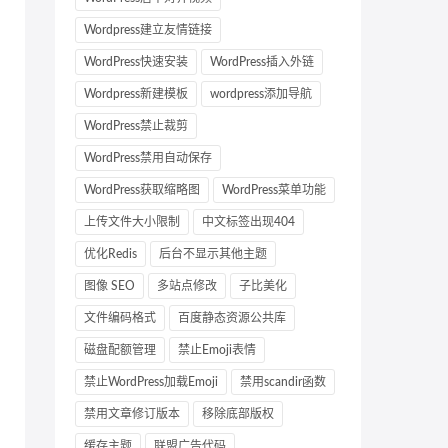
Wordpress建立友情链接
WordPress快速安装
WordPress插入外链
Wordpress新建模板
wordpress添加导航
WordPress禁止裁剪
WordPress禁用自动保存
WordPress获取缩略图
WordPress菜单功能
上传文件大小限制
中文标签出现404
优化Redis
后台不显示其他主题
图像 SEO
多站点修改
子比美化
文件编码格式
百度静态资源公共库
磁盘配额管理
禁止Emoji表情
禁止WordPress加载Emoji
禁用scandir函数
禁用文章修订版本
移除底部版权
缓存主题
联盟广告代码