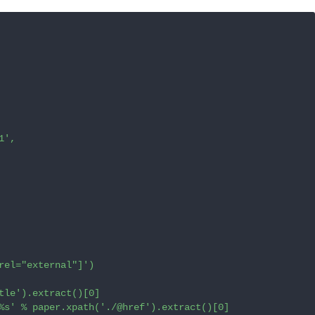
',

rel="external"]')

tle').extract()[0]

%s' % paper.xpath('./@href').extract()[0]
