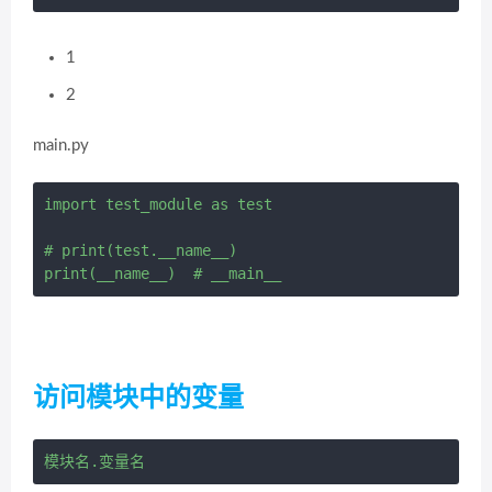
1
2
main.py
import test_module as test

# print(test.__name__)

访问模块中的变量