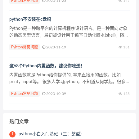
Pyhton常见问题
2023-11-25
147
工作需要，要做自动化运维、数据的...
python不安装在c盘吗
Python是一种跨平台的计算机程序设计语言。是一种面向对象
的动态类型语言，最初被设计用于编写自动化脚本(shell)，随着
版本的不断 更新和语言新功能的添加，越来越多被用于独立
Pyhton常见问题
2023-11-19
131
的、大型项目的开发。 云海天教程网，免费的...
这68个Python内置函数，建议你吃透！
内置函数就是Python给你提供的, 拿来直接用的函数，比如
print，input等。 很多人学习python，不知道从何学起。很多
人学习python，掌握了基本语法过后，不知道在哪里寻找案例
Pyhton常见问题
2023-10-09
153
上手。很多已经做案例的人，却...
热门文章
python小白入门基础（三：整型）
1