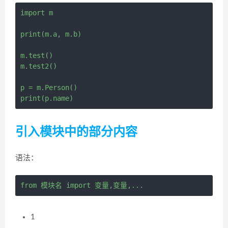
import m

print(m.a, m.b)

m.test()

m.test2()

p = m.Person()

print(p.name)
引入模块中的部分内容
语法：
1