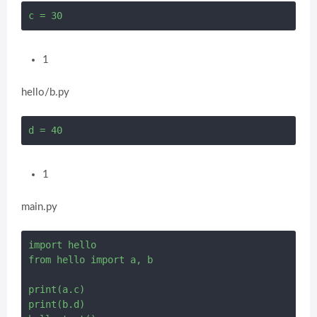
1
hello/b.py
1
main.py
import hello

from hello import a, b

print(a.c)

print(b.d)
