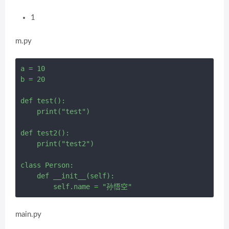
1
m.py
a = 10

b = 20

def test():

    print("test")

def test2():

    print("test2")

class Person:

    def __init__(self):

        self.name = "孙悟空"
main.py