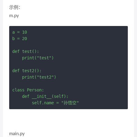
示例：
m.py
a = 10

b = 20

def test():

    print("test")

def test2():

    print("test2")

class Person:

    def __init__(self):

main.py