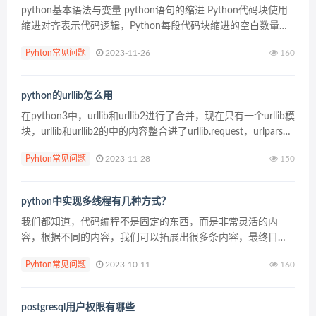
python基本语法与变量 python语句的缩进 Python代码块使用
缩进对齐表示代码逻辑，Python每段代码块缩进的空白数量可
以任意，但要确保同段代码块语句必须包含相同的缩进空白数
Pyhton常见问题
2023-11-26
160
量。建议在代码块的每个缩进层次使...
python的urllib怎么用
在python3中，urllib和urllib2进行了合并，现在只有一个urllib模
块，urllib和urllib2的中的内容整合进了urllib.request，urlparse
整合进了urllib.parse。 u...
Pyhton常见问题
2023-11-28
150
python中实现多线程有几种方式？
我们都知道，代码编程不是固定的东西，而是非常灵活的内
容，根据不同的内容，我们可以拓展出很多条内容，最终目的
还是为了可以实现结果，给大家举例说明其中一个最常用的多
Pyhton常见问题
2023-10-11
160
线程吧~以及实现的几种方式。 1. 用函数创建多线程 在Py...
postgresql用户权限有哪些