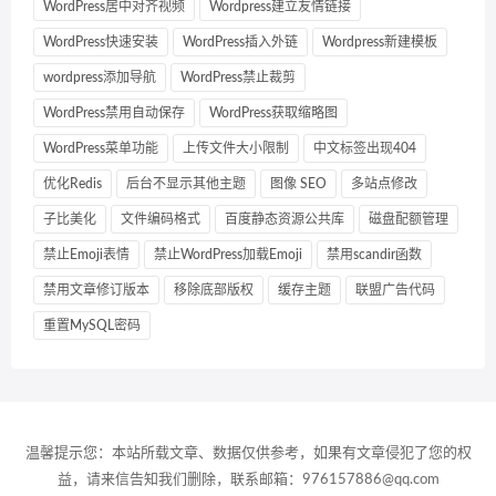
WordPress居中对齐视频
Wordpress建立友情链接
WordPress快速安装
WordPress插入外链
Wordpress新建模板
wordpress添加导航
WordPress禁止裁剪
WordPress禁用自动保存
WordPress获取缩略图
WordPress菜单功能
上传文件大小限制
中文标签出现404
优化Redis
后台不显示其他主题
图像 SEO
多站点修改
子比美化
文件编码格式
百度静态资源公共库
磁盘配额管理
禁止Emoji表情
禁止WordPress加载Emoji
禁用scandir函数
禁用文章修订版本
移除底部版权
缓存主题
联盟广告代码
重置MySQL密码
温馨提示您：本站所载文章、数据仅供参考，如果有文章侵犯了您的权
益，请来信告知我们删除，联系邮箱：976157886@qq.com