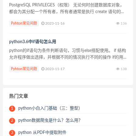
PostgreSQL PRIVILEGES（权限） 无论何时创建数据库对象，
都会为其分配一个所有者，所有者通常是执行 create 语句的
人。 对于大多数类型的对象，初始状态是只有所有者(或超级用
Pyhton常见问题
2023-11-16
136
户)才能修改或删除对象。...
python3.6中if语句怎么用
python的if语句为条件判断语句，习惯与else搭配使用。 if 结构
允许程序做出选择，并根据不同的情况执行不同的操作 if的用
法 1.只有 if 进行判断 desserts = ['i...
Pyhton常见问题
2023-11-17
138
热门文章
python小白入门基础（三：整型）
1
python数据爬虫是什么？怎么用？
2
python 从PDF中提取附件
3