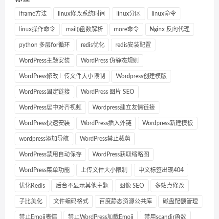
iframe方法
linux修改系统时间
linux分区
linux命令
linux操作命令
mail()函数解析
more命令
Nginx 反向代理
python 多层for循环
redis优化
redis安装配置
WordPress主题安装
WordPress 伪静态规则
WordPress修改上传文件大小限制
Wordpress创建模版
WordPress固定链接
WordPress 图片 SEO
WordPress居中对齐视频
Wordpress建立友情链接
WordPress快速安装
WordPress插入外链
Wordpress新建模板
wordpress添加导航
WordPress禁止裁剪
WordPress禁用自动保存
WordPress获取缩略图
WordPress菜单功能
上传文件大小限制
中文标签出现404
优化Redis
后台不显示其他主题
图像 SEO
多站点修改
子比美化
文件编码格式
百度静态资源公共库
磁盘配额管理
禁止Emoji表情
禁止WordPress加载Emoji
禁用scandir函数