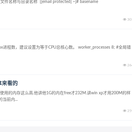
与目录名称 [[email protected] ~]# basename
30
inx进程数，建议设置为等于CPU总核心数。 worker_processes 8; #全局错
26
是拿来看的
使用的内存这么高.他讲他1G的内在free才232M.讲win xp才用200M的样
当前内...
25