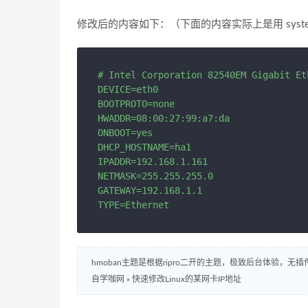
修改后的内容如下：（下面的内容实际上是用 system-con
# Intel Corporation 82540EM Gigabit Et
DEVICE=eth0

BOOTPROTO=none 

HWADDR=08:00:27:99:a7:da

ONBOOT=yes

DHCP_HOSTNAME=ha1

IPADDR=192.168.1.161

NETMASK=255.255.255.0

GATEWAY=192.168.1.1 

TYPE=Ethernet
hmoban主题是根据ripro二开的主题，极致后台体验，无
自学咖网
»
快速修改Linux的某网卡IP地址