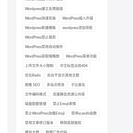
Wordpress建立友情链接
WordPress快速安装
WordPress插入外链
Wordpress新建模板
wordpress添加导航
WordPress禁止裁剪
WordPress禁用自动保存
WordPress获取缩略图
WordPress菜单功能
上传文件大小限制
中文标签出现404
优化Redis
后台不显示其他主题
图像 SEO
多站点修改
子比美化
文件编码格式
百度静态资源公共库
磁盘配额管理
禁止Emoji表情
禁止WordPress加载Emoji
禁用scandir函数
禁用文章修订版本
移除底部版权
缓存主题
联盟广告代码