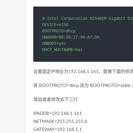
# Intel Corporation 82540EM Gigabit Et
DEVICE=eth0

BOOTPROTO=dhcp

HWADDR=08:00:27:99:A7:DA

ONBOOT=yes

DHCP_HOSTNAME=ha1
设置固定IP地址为192.168.1.161，需做下面的修
将 BOOTPROTO=dhcp 改为 BOOTPROTO=static
增加或者修改如下三行
IPADDR=192.168.1.161
NETMASK=255.255.255.0
GATEWAY=192.168.1.1