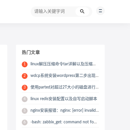
热门文章
linux解压压缩命令tar详解以及压缩的时候如何跳过某一个压缩目录或文件
1
wdcp系统安装wordpress第二步出现错误“Table Prefix” must not be empty
2
使用parted对超过2T大小的磁盘进行GPT分区划分
3
linux redis安装配置以及自写启动脚本
4
nginx安装报错：nginx: [error] invalid PID number “” in “/usr/local/nginx/logs/nginx.pid” 解决办法
5
-bash: zabbix_get: command not found报错解决办法之zabbix_get 安装
6