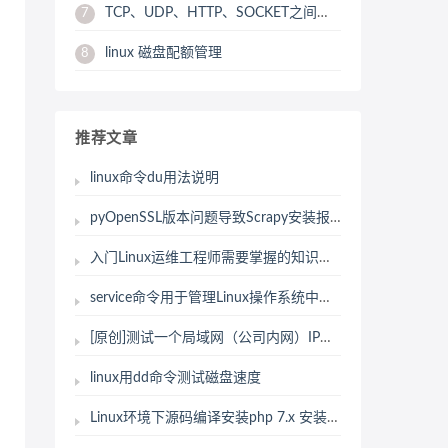
TCP、UDP、HTTP、SOCKET之间的区别与联系
7
linux 磁盘配额管理
8
推荐文章
linux命令du用法说明
pyOpenSSL版本问题导致Scrapy安装报错，打补丁
入门Linux运维工程师需要掌握的知识点和工具以及技能
service命令用于管理Linux操作系统中服务
[原创]测试一个局域网（公司内网）IP段的IP通或者不通shell脚本
linux用dd命令测试磁盘速度
Linux环境下源码编译安装php 7.x 安装笔记