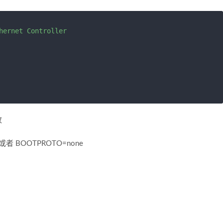
hernet Controller

改
 或者 BOOTPROTO=none