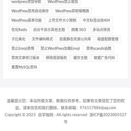
wordpress添加导航
WordPress禁止裁剪
WordPress禁用自动保存
WordPress获取缩略图
WordPress菜单功能
上传文件大小限制
中文标签出现404
优化Redis
后台不显示其他主题
图像 SEO
多站点修改
子比美化
文件编码格式
百度静态资源公共库
磁盘配额管理
禁止Emoji表情
禁止WordPress加载Emoji
禁用scandir函数
禁用文章修订版本
移除底部版权
缓存主题
联盟广告代码
重置MySQL密码
温馨提示您：本站所载文章、数据仅供参考，如果有文章侵犯了您的权
益，请来信告知我们删除，联系邮箱：976157886@qq.com
Copyright © 2023
自学咖网
- All rights reserved
浙ICP备2023005527
号