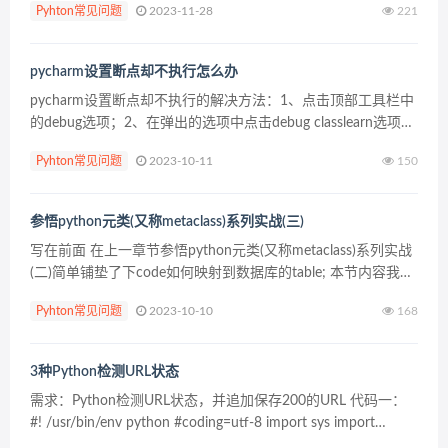
Pyhton常见问题
2023-11-28
221
pycharm设置断点却不执行怎么办
pycharm设置断点却不执行的解决方法：1、点击顶部工具栏中
的debug选项；2、在弹出的选项中点击debug classlearn选项；
3、取消勾选Mute Breakpoints选项即可。 解决方法： （推荐
Pyhton常见问题
2023-10-11
150
教程：...
参悟python元类(又称metaclass)系列实战(三)
写在前面 在上一章节参悟python元类(又称metaclass)系列实战
(二)简单铺垫了下code如何映射到数据库的table; 本节内容我们
再增强下字段的映射(如默认值、主键), 抽象出更抽象的元类, 后
Pyhton常见问题
2023-10-10
168
面再实现se...
3种Python检测URL状态
需求：Python检测URL状态，并追加保存200的URL 代码一：
#! /usr/bin/env python #coding=utf-8 import sys import
requests def getHttp...