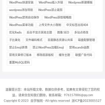
WordPress快速安装
WordPress插入外链
Wordpress新建模板
wordpress添加导航
WordPress禁止裁剪
WordPress禁用自动保存
WordPress获取缩略图
WordPress菜单功能
上传文件大小限制
中文标签出现404
优化Redis
后台不显示其他主题
图像 SEO
多站点修改
子比美化
文件编码格式
百度静态资源公共库
磁盘配额管理
禁止Emoji表情
禁止WordPress加载Emoji
禁用scandir函数
禁用文章修订版本
移除底部版权
缓存主题
联盟广告代码
重置MySQL密码
温馨提示您：本站所载文章、数据仅供参考，如果有文章侵犯了您的权
益，请来信告知我们删除，联系邮箱：976157886@qq.com
Copyright © 2023
自学咖网
- All rights reserved
浙ICP备2023005527