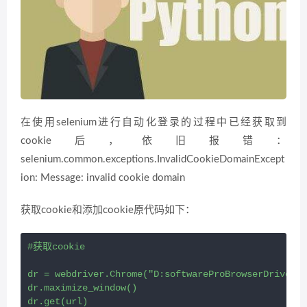
在使用selenium进行自动化登录的过程中已经获取到
cookie后，依旧报错：
selenium.common.exceptions.InvalidCookieDomainExcept
ion: Message: invalid cookie domain
获取cookie和添加cookie原代码如下：
#获取cookie

dr = webdriver.Chrome("D:softwareProBrowserDriverch
dr.maximize_window()

dr.get(url)
