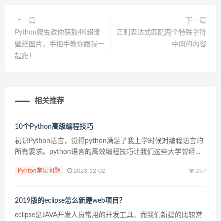
上一篇
下一篇
Python爬虫教你获取4K超清
正则表达式匹配两个特殊字符
壁纸图片，手把手教你跟我一
中间的内容
起爬！
相关推荐
10个Python高级编程技巧
初识Python语言，觉得python满足了我上学时候对编程语言的
所有要求。python语言的高效编程技巧让我们这些大学曾经苦
逼学了四年c或者c++的人，兴奋的不行不行的，终于解脱了。
Pyhton常见问题
2023-12-02
297
高级语言，如果做不到这样，还扯啥高级...
2019版的eclipse怎么新建web项目？
eclipse是JAVA开发人员常用的开发工具，而我们新建的比较常