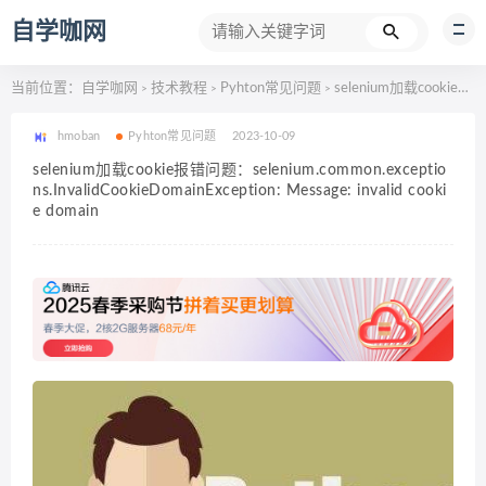
自学咖网
当前位置：
自学咖网
技术教程
Pyhton常见问题
selenium加载cookie报错问题：selenium.common.exceptions.InvalidCookieDomainException: Message: invalid cookie domain
>
>
>
hmoban
Pyhton常见问题
2023-10-09
selenium加载cookie报错问题：selenium.common.exceptio
ns.InvalidCookieDomainException: Message: invalid cooki
e domain