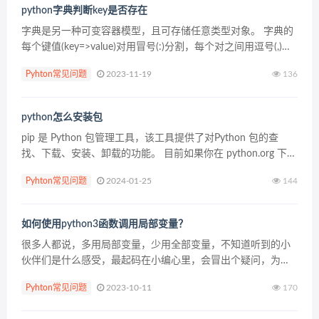
python字典判断key是否存在
字典是另一种可变容器模型，且可存储任意类型对象。 字典的
每个键值(key=>value)对用冒号(:)分割，每个对之间用逗号(,)分
割，整个字典包括在花括号({})中 ,格式如下所示： d = ...
Pyhton常见问题
2023-11-19
136
python怎么安装包
pip 是 Python 包管理工具，该工具提供了对Python 包的查
找、下载、安装、卸载的功能。 目前如果你在 python.org 下载
最新版本的安装包，则是已经自带了该工具。 Python 2...
Pyhton常见问题
2024-01-25
144
如何使用python3函数调用局部变量？
很多人都说，多用局部变量，少用全部变量，不知道听到的小
伙伴们是什么感受，最起码在小编心里，会冒出个疑问，为什
么多用局部变量，局部变量真的好用吗？跟小编一样，带着这
Pyhton常见问题
2023-10-11
170
些疑问的小伙伴可以来看下啦~ 局部变量 我们首先来说说局
部...