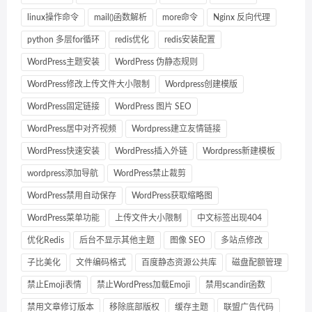
linux操作命令
mail()函数解析
more命令
Nginx 反向代理
python 多层for循环
redis优化
redis安装配置
WordPress主题安装
WordPress 伪静态规则
WordPress修改上传文件大小限制
Wordpress创建模版
WordPress固定链接
WordPress 图片 SEO
WordPress居中对齐视频
Wordpress建立友情链接
WordPress快速安装
WordPress插入外链
Wordpress新建模板
wordpress添加导航
WordPress禁止裁剪
WordPress禁用自动保存
WordPress获取缩略图
WordPress菜单功能
上传文件大小限制
中文标签出现404
优化Redis
后台不显示其他主题
图像 SEO
多站点修改
子比美化
文件编码格式
百度静态资源公共库
磁盘配额管理
禁止Emoji表情
禁止WordPress加载Emoji
禁用scandir函数
禁用文章修订版本
移除底部版权
缓存主题
联盟广告代码