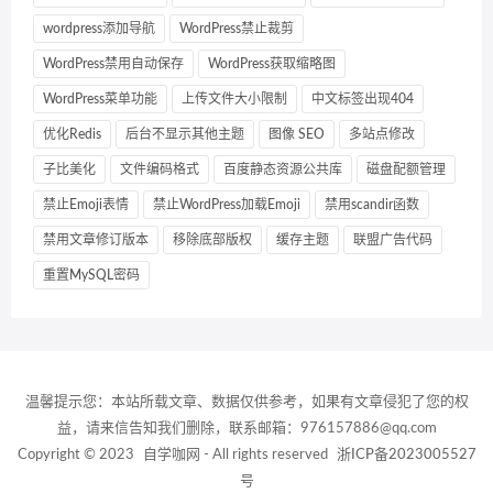
wordpress添加导航
WordPress禁止裁剪
WordPress禁用自动保存
WordPress获取缩略图
WordPress菜单功能
上传文件大小限制
中文标签出现404
优化Redis
后台不显示其他主题
图像 SEO
多站点修改
子比美化
文件编码格式
百度静态资源公共库
磁盘配额管理
禁止Emoji表情
禁止WordPress加载Emoji
禁用scandir函数
禁用文章修订版本
移除底部版权
缓存主题
联盟广告代码
重置MySQL密码
温馨提示您：本站所载文章、数据仅供参考，如果有文章侵犯了您的权
益，请来信告知我们删除，联系邮箱：976157886@qq.com
Copyright © 2023
自学咖网
- All rights reserved
浙ICP备2023005527
号