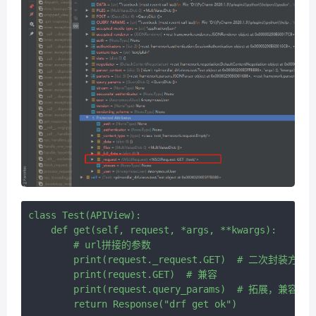
class Test(APIView):

    def get(self, request, *args, **kwargs):

        # url拼接的参数

        print(request._request.GET)  # 二次封装方式

        print(request.GET)  # 兼容

        print(request.query_params)  # 拓展，兼容性最
        return Response("drf get ok")
