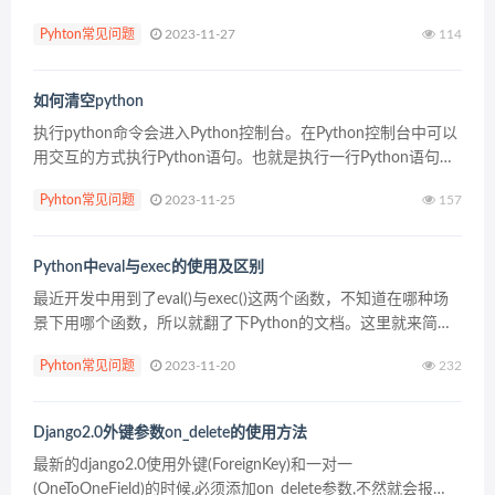
数据可视化 将Python用于机器学习 有一些流行的Python机器
Pyhton常见问题
2023-11-27
114
学习库和框架，其中最流行的...
如何清空python
执行python命令会进入Python控制台。在Python控制台中可以
用交互的方式执行Python语句。也就是执行一行Python语句，
会立刻返回执行结果。 当Python控制台输入过多的Python语句
Pyhton常见问题
2023-11-25
157
时，有时需要将...
Python中eval与exec的使用及区别
最近开发中用到了eval()与exec()这两个函数，不知道在哪种场
景下用哪个函数，所以就翻了下Python的文档。这里就来简单
说一下这两个函数的区别 1. eval函数 函数的作用： 计算指定表
Pyhton常见问题
2023-11-20
232
达式的值。也就是说它要执...
Django2.0外键参数on_delete的使用方法
最新的django2.0使用外键(ForeignKey)和一对一
(OneToOneField)的时候,必须添加on_delete参数,不然就会报