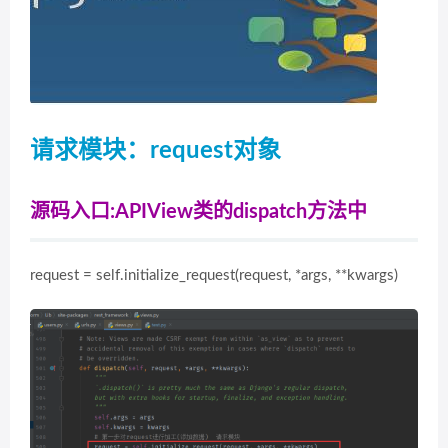
请求模块：request对象
源码入口:APIView类的dispatch方法中
request = self.initialize_request(request, *args, **kwargs)