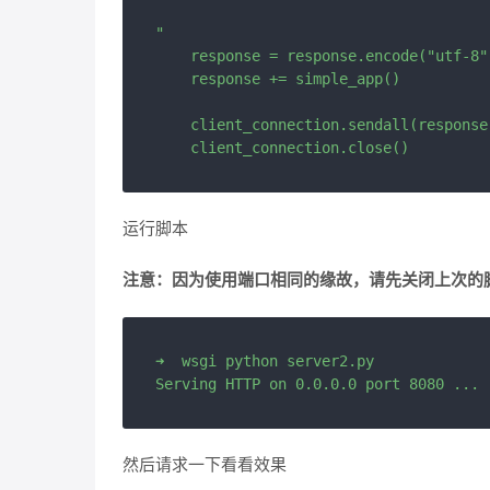
"

    response = response.encode("utf-8")
    response += simple_app()

    client_connection.sendall(response)
运行脚本
注意：因为使用端口相同的缘故，请先关闭上次的
➜  wsgi python server2.py

然后请求一下看看效果