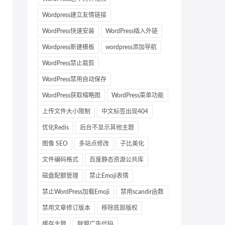
Wordpress建立友情链接
WordPress快速安装
WordPress插入外链
Wordpress新建模板
wordpress添加导航
WordPress禁止裁剪
WordPress禁用自动保存
WordPress获取缩略图
WordPress菜单功能
上传文件大小限制
中文标签出现404
优化Redis
后台不显示其他主题
图像 SEO
多站点修改
子比美化
文件编码格式
百度静态资源公共库
磁盘配额管理
禁止Emoji表情
禁止WordPress加载Emoji
禁用scandir函数
禁用文章修订版本
移除底部版权
缓存主题
联盟广告代码