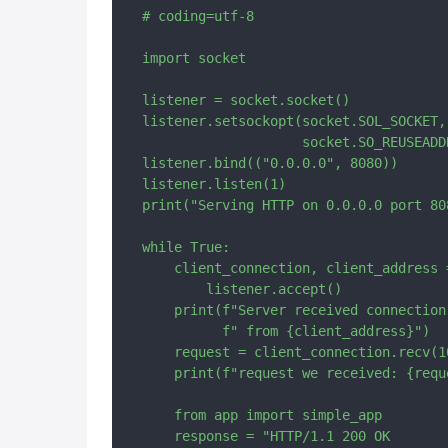
# coding=utf-8

import socket

listener = socket.socket()

listener.setsockopt(socket.SOL_SOCKET,

                    socket.SO_REUSEADDR
listener.bind(("0.0.0.0", 8080))

listener.listen(1)

print("Serving HTTP on 0.0.0.0 port 808
while True:

    client_connection, client_address =
        listener.accept()

    print(f"Server received connection"
          f" from {client_address}")

    request = client_connection.recv(10
    print(f"request we received: {reque
    from app import simple_app

    response = "HTTP/1.1 200 OK
