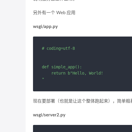
另外有一个 Web 应用
wsgi/app.py
# coding=utf-8

def simple_app():

    return b"Hello, World!

现在要部署（也就是让这个整体跑起来），简单粗暴
wsgi/server2.py