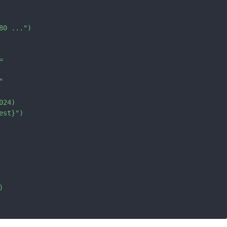
0 ...")

 



24)

st}")


