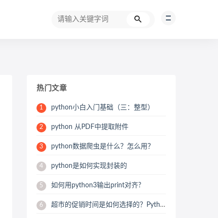
热门文章
python小白入门基础（三：整型）
1
python 从PDF中提取附件
2
python数据爬虫是什么？怎么用？
3
python是如何实现封装的
4
如何用python3输出print对齐?
5
超市的促销时间是如何选择的？Python用数据来帮你分析
6