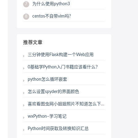
为什么使用python3
7
centos不自带vim吗?
8
推荐文章
三分钟使用Flask构建一个Web应用
0基础学Python入门书籍应该看什么？
python怎么循环嵌套
怎么设置spyder的界面颜色
喜欢看图虫网小姐姐照片不知道怎么下载?python教你们怎么爬取到本地
wxPython–学习笔记
Python时间获取及转换知识汇总