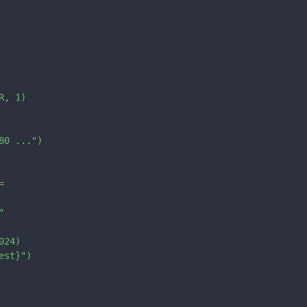
, 1)

0 ...")

 



24)

st}")
