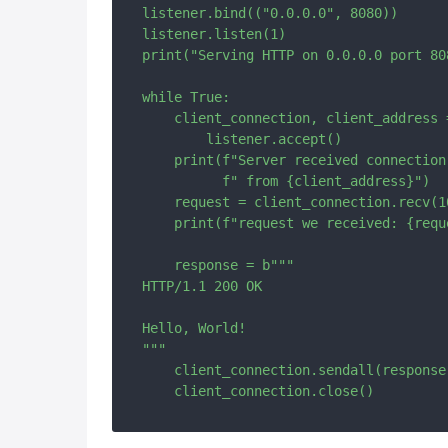
listener.bind(("0.0.0.0", 8080))

listener.listen(1)

print("Serving HTTP on 0.0.0.0 port 808
while True:

    client_connection, client_address =
        listener.accept()

    print(f"Server received connection"
          f" from {client_address}")

    request = client_connection.recv(10
    print(f"request we received: {reque
    response = b"""

HTTP/1.1 200 OK

Hello, World!

"""

    client_connection.sendall(response)