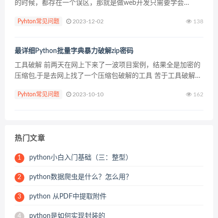
的时候，都存在一个误区，那就是做web开发只需要学会
Django就可以了。事实确实如此吗？我们来分析一下。 这是对
Pyhton常见问题
2023-12-02
138
Django误解最深的一点。很多朋友...
最详细Python批量字典暴力破解zip密码
工具破解 前两天在网上下来了一波项目案例，结果全是加密的
压缩包,于是去网上找了一个压缩包破解的工具 苦于工具破解太
慢，一个压缩包要好久，解压了三个之后就放弃了，准备另寻
Pyhton常见问题
2023-10-10
162
他法 密码字典 巧的是破解的三个都是4位数字密码，这...
热门文章
python小白入门基础（三：整型）
1
python数据爬虫是什么？怎么用？
2
python 从PDF中提取附件
3
python是如何实现封装的
4