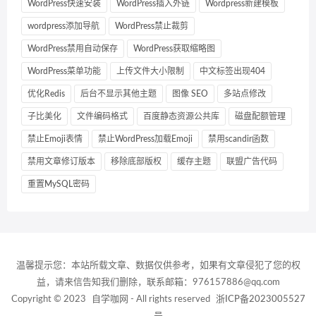
WordPress快速安装
WordPress插入外链
Wordpress新建模板
wordpress添加导航
WordPress禁止裁剪
WordPress禁用自动保存
WordPress获取缩略图
WordPress菜单功能
上传文件大小限制
中文标签出现404
优化Redis
后台不显示其他主题
图像 SEO
多站点修改
子比美化
文件编码格式
百度静态资源公共库
磁盘配额管理
禁止Emoji表情
禁止WordPress加载Emoji
禁用scandir函数
禁用文章修订版本
移除底部版权
缓存主题
联盟广告代码
重置MySQL密码
温馨提示您：本站所载文章、数据仅供参考，如果有文章侵犯了您的权
益，请来信告知我们删除，联系邮箱：976157886@qq.com
Copyright © 2023
自学咖网
- All rights reserved
浙ICP备2023005527