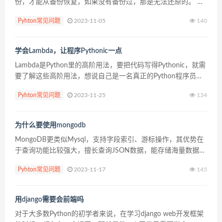
份，才能从备份恢复，如果没有备份过，那是无法还原的。 还
原数据库指令如下： pg_restore.exe --host localhos...
Pyhton常见问题
2023-11-05
140
学会Lambda，让程序Pythonic一点
Lambda是Python里的高阶用法，要把代码写得Pythonic，就需
要了解这些高阶用法，想说自己是一名真正的Python程序员，
先要把代 码写得Pythonic。 今天聊下Lambda的用法，写篇简
Pyhton常见问题
2023-11-25
134
短的用法说明。 ...
为什么要使用mongodb
MongoDB更类似Mysql，支持字段索引、游标操作，其优势在
于查询功能比较强大，擅长查询JSON数据，能存储海量数据，
但是不支持事务。 Mysql在大数据量时效率显著下降，
Pyhton常见问题
2023-11-17
145
MongoDB更多时候作为关系数据库的一种替...
用django需要会前端吗
对于大多数Python的初学者来说，在学习django web开发框架