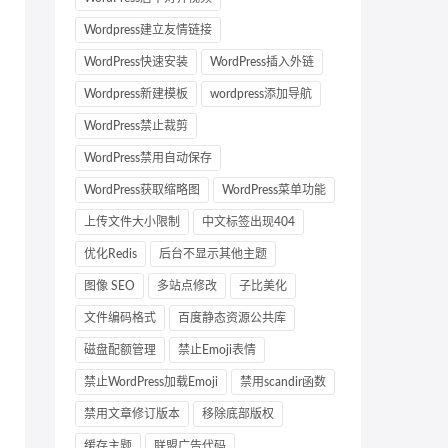
Wordpress建立友情链接
WordPress快速安装
WordPress插入外链
Wordpress新建模板
wordpress添加导航
WordPress禁止裁剪
WordPress禁用自动保存
WordPress获取缩略图
WordPress菜单功能
上传文件大小限制
中文标签出现404
优化Redis
后台不显示其他主题
图像 SEO
多站点修改
子比美化
文件编码格式
百度静态资源公共库
磁盘配额管理
禁止Emoji表情
禁止WordPress加载Emoji
禁用scandir函数
禁用文章修订版本
移除底部版权
缓存主题
联盟广告代码