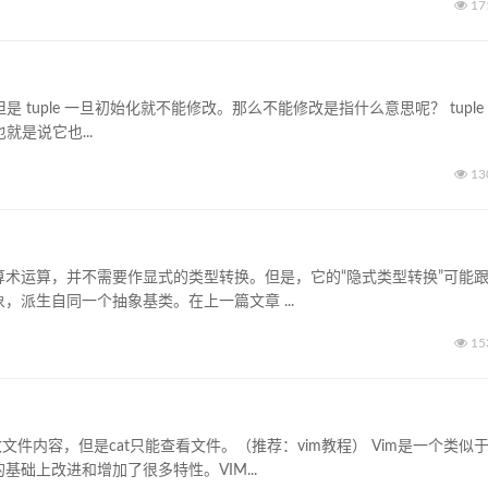
17
类似，但是 tuple 一旦初始化就不能修改。那么不能修改是指什么意思呢？ tuple
就是说它也...
13
接做算术运算，并不需要作显式的类型转换。但是，它的“隐式类型转换”可能
象，派生自同一个抽象基类。在上一篇文章 ...
15
改文件内容，但是cat只能查看文件。（推荐：vim教程） Vim是一个类似
基础上改进和增加了很多特性。VIM...