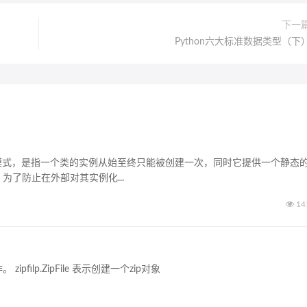
下一
Python六大标准数据类型（下
的软件设计模式，是指一个类的实例从始至终只能被创建一次，同时它提供一个静态
例；为了防止在外部对其实例化...
14
pfilp.ZipFile 表示创建一个zip对象