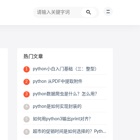
热门文章
python小白入门基础（三：整型）
1
python 从PDF中提取附件
2
python数据爬虫是什么？怎么用？
3
python是如何实现封装的
4
如何用python3输出print对齐?
5
超市的促销时间是如何选择的？Python用数据来帮你分析
6