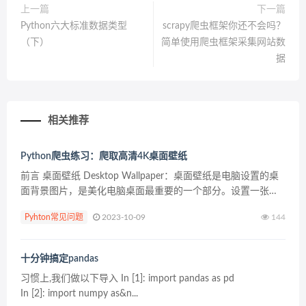
上一篇
下一篇
Python六大标准数据类型
scrapy爬虫框架你还不会吗？
（下）
简单使用爬虫框架采集网站数
据
相关推荐
Python爬虫练习：爬取高清4K桌面壁纸
前言 桌面壁纸 Desktop Wallpaper：桌面壁纸是电脑设置的桌
面背景图片，是美化电脑桌面最重要的一个部分。设置一张自
己喜欢的电脑壁纸当桌面，可以让我们在使用电脑时心情更加
Pyhton常见问题
2023-10-09
144
舒服。 电脑屏幕所使用的各种背景图片，...
十分钟搞定pandas
习惯上,我们做以下导入 In [1]: import pandas as pd
In [2]: import numpy as&n...