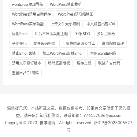
wordpress添加导航
WordPress禁止裁剪
WordPress禁用自动保存
WordPress获取缩略图
WordPress菜单功能
上传文件大小限制
中文标签出现404
优化Redis
后台不显示其他主题
图像 SEO
多站点修改
子比美化
文件编码格式
百度静态资源公共库
磁盘配额管理
禁止Emoji表情
禁止WordPress加载Emoji
禁用scandir函数
禁用文章修订版本
移除底部版权
缓存主题
联盟广告代码
重置MySQL密码
温馨提示您：本站所载文章、数据仅供参考，如果有文章侵犯了您的权
益，请来信告知我们删除，联系邮箱：976157886@qq.com
Copyright © 2023
自学咖网
- All rights reserved
浙ICP备2023005527
号