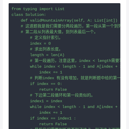
from typing import List
class Solution:
    def validMountainArray(self, A: List[int]) -> b
    # 这道题我是我们需要分两段遍历，第一段从第一个到列表
    # 第二段从列表最大值，到列表最后一个。
        # 定义指针索引。
        index = 0
        # 求出列表长度。
        length = len(A)
        # 第一段遍历，注意这里，index < length需要写
        while index < length - 1 and A[index + 1] >
            index += 1
        # 判断index 有没有增加，就是判断题中给的第一个
        if index == 0:
            return False
        # 下边第二段循环和第一段类似的。
        index1 = index
        while index < length - 1 and A[index + 1] <
            index += 1
        if index == index1 :
            return False