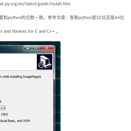
rg/en/latest/guide/install.htm
需要和python的位数一致。参考文章：查看python是32位还是64位
d libraries for C and C++ 。