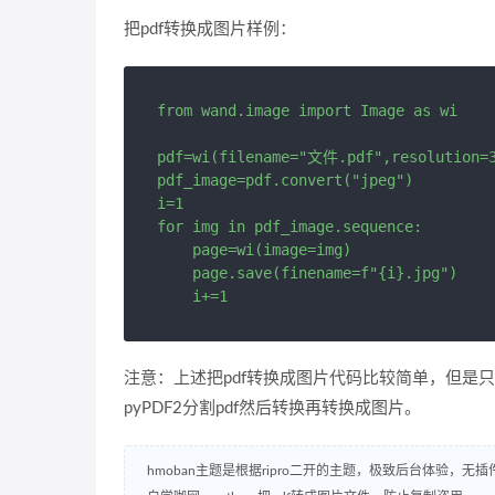
把pdf转换成图片样例：
from wand.image import Image as wi

pdf=wi(filename="文件.pdf",resolution=3
pdf_image=pdf.convert("jpeg")

i=1

for img in pdf_image.sequence:

    page=wi(image=img)

    page.save(finename=f"{i}.jpg")

    i+=1
注意：上述把pdf转换成图片代码比较简单，但是
pyPDF2分割pdf然后转换再转换成图片。
hmoban主题是根据ripro二开的主题，极致后台体验，无