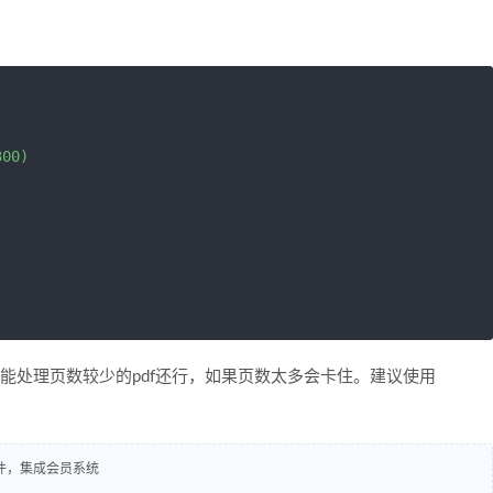
00)

只能处理页数较少的pdf还行，如果页数太多会卡住。建议使用
插件，集成会员系统