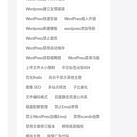
Wordpress建立友情链接
WordPress快速安装
WordPress插入外链
Wordpress新建模板
wordpress添加导航
WordPress禁止裁剪
WordPress禁用自动保存
WordPress获取缩略图
WordPress菜单功能
上传文件大小限制
中文标签出现404
优化Redis
后台不显示其他主题
图像 SEO
多站点修改
子比美化
文件编码格式
百度静态资源公共库
磁盘配额管理
禁止Emoji表情
禁止WordPress加载Emoji
禁用scandir函数
禁用文章修订版本
移除底部版权
缓存主题
联盟广告代码