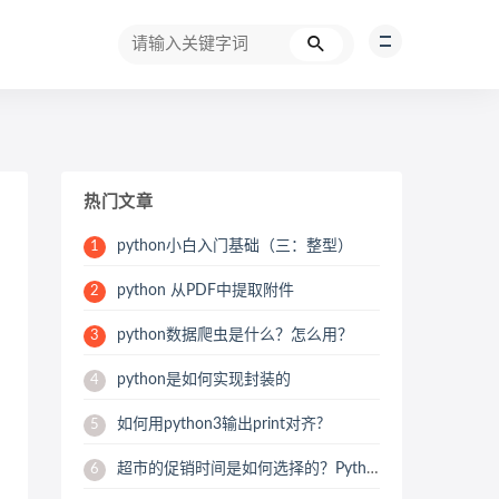
热门文章
python小白入门基础（三：整型）
1
python 从PDF中提取附件
2
python数据爬虫是什么？怎么用？
3
python是如何实现封装的
4
如何用python3输出print对齐?
5
超市的促销时间是如何选择的？Python用数据来帮你分析
6