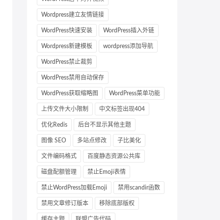
Wordpress建立友情链接
WordPress快速安装
WordPress插入外链
Wordpress新建模板
wordpress添加导航
WordPress禁止裁剪
WordPress禁用自动保存
WordPress获取缩略图
WordPress菜单功能
上传文件大小限制
中文标签出现404
优化Redis
后台不显示其他主题
图像 SEO
多站点修改
子比美化
文件编码格式
百度静态资源公共库
磁盘配额管理
禁止Emoji表情
禁止WordPress加载Emoji
禁用scandir函数
禁用文章修订版本
移除底部版权
缓存主题
联盟广告代码