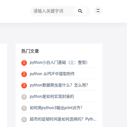
热门文章
python小白入门基础（三：整型）
1
python 从PDF中提取附件
2
python数据爬虫是什么？怎么用？
3
python是如何实现封装的
4
如何用python3输出print对齐?
5
超市的促销时间是如何选择的？Python用数据来帮你分析
6