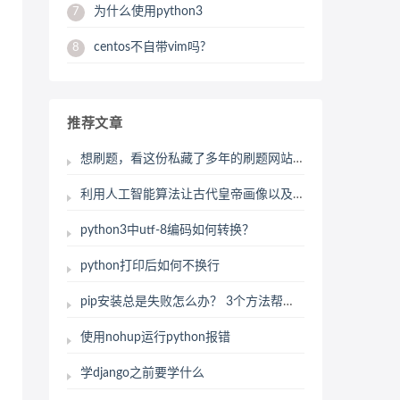
为什么使用python3
7
centos不自带vim吗?
8
推荐文章
想刷题，看这份私藏了多年的刷题网站就行了
利用人工智能算法让古代皇帝画像以及古代四大美女画像动起来(模仿偶像胡歌剧中角色表情动作
python3中utf-8编码如何转换？
python打印后如何不换行
pip安装总是失败怎么办？ 3个方法帮你解决
使用nohup运行python报错
学django之前要学什么