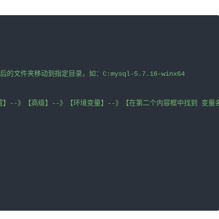
件夹移动到指定目录，如：C:mysql-5.7.16-winx64

--》【高级】--》【环境变量】--》【在第二个内容框中找到 变量名为Pa