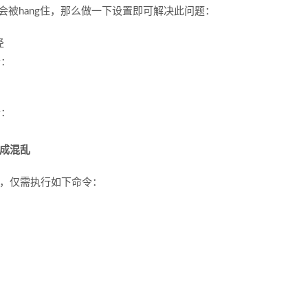
端会被hang住，那么做一下设置即可解决此问题：
径
令：
令：
造成混乱
时，仅需执行如下命令：