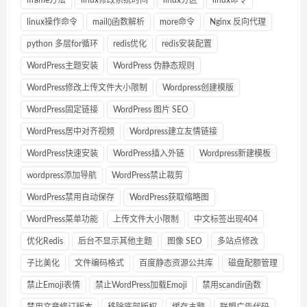
linux操作命令
mail()函数解析
more命令
Nginx 反向代理
python 多层for循环
redis优化
redis安装配置
WordPress主题安装
WordPress 伪静态规则
WordPress修改上传文件大小限制
Wordpress创建模版
WordPress固定链接
WordPress 图片 SEO
WordPress居中对齐视频
Wordpress建立友情链接
WordPress快速安装
WordPress插入外链
Wordpress新建模板
wordpress添加导航
WordPress禁止裁剪
WordPress禁用自动保存
WordPress获取缩略图
WordPress菜单功能
上传文件大小限制
中文标签出现404
优化Redis
后台不显示其他主题
图像 SEO
多站点修改
子比美化
文件编码格式
百度静态资源公共库
磁盘配额管理
禁止Emoji表情
禁止WordPress加载Emoji
禁用scandir函数
禁用文章修订版本
移除底部版权
缓存主题
联盟广告代码