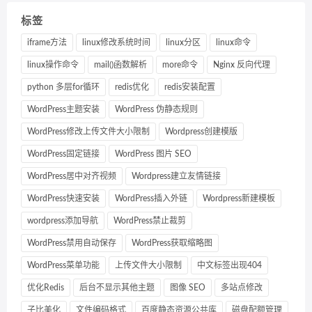
标签
iframe方法
linux修改系统时间
linux分区
linux命令
linux操作命令
mail()函数解析
more命令
Nginx 反向代理
python 多层for循环
redis优化
redis安装配置
WordPress主题安装
WordPress 伪静态规则
WordPress修改上传文件大小限制
Wordpress创建模版
WordPress固定链接
WordPress 图片 SEO
WordPress居中对齐视频
Wordpress建立友情链接
WordPress快速安装
WordPress插入外链
Wordpress新建模板
wordpress添加导航
WordPress禁止裁剪
WordPress禁用自动保存
WordPress获取缩略图
WordPress菜单功能
上传文件大小限制
中文标签出现404
优化Redis
后台不显示其他主题
图像 SEO
多站点修改
子比美化
文件编码格式
百度静态资源公共库
磁盘配额管理