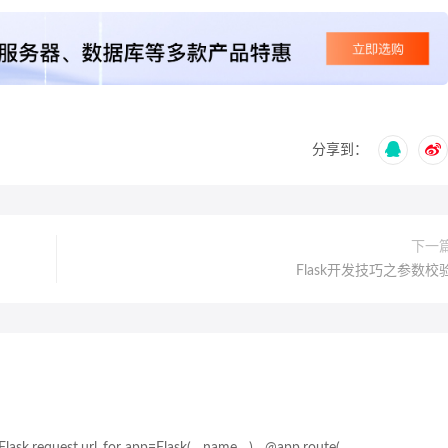
分享到：
下一
Flask开发技巧之参数校
uest,url_for app=Flask(__name__) @app.route(...