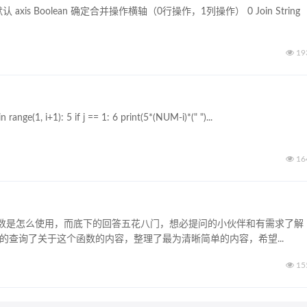
xis Boolean 确定合并操作横轴（0行操作，1列操作） 0 Join String
19
range(1, i+1): 5 if j == 1: 6 print(5*(NUM-i)*(" ")...
16
数是怎么使用，而底下的回答五花八门，想必提问的小伙伴和有需求了解
的查询了关于这个函数的内容，整理了最为清晰简单的内容，希望...
15