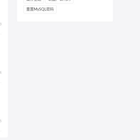
重置MySQL密码
3
4
5