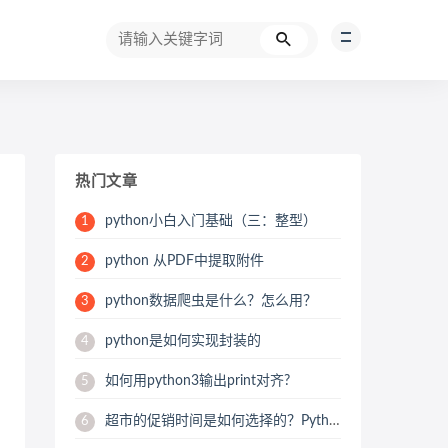
热门文章
python小白入门基础（三：整型）
1
python 从PDF中提取附件
2
python数据爬虫是什么？怎么用？
3
python是如何实现封装的
4
如何用python3输出print对齐?
5
超市的促销时间是如何选择的？Python用数据来帮你分析
6