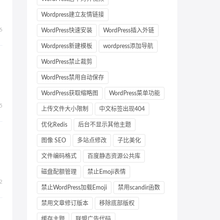
Wordpress建立友情链接
6
WordPress快速安装
WordPress插入外链
Wordpress新建模板
wordpress添加导航
WordPress禁止裁剪
WordPress禁用自动保存
WordPress获取缩略图
WordPress菜单功能
5
上传文件大小限制
中文标签出现404
优化Redis
后台不显示其他主题
图像 SEO
多站点修改
子比美化
文件编码格式
百度静态资源公共库
磁盘配额管理
禁止Emoji表情
2
禁止WordPress加载Emoji
禁用scandir函数
禁用文章修订版本
移除底部版权
缓存主题
联盟广告代码