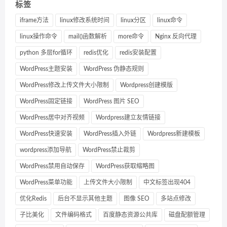
标签
iframe方法
linux修改系统时间
linux分区
linux命令
linux操作命令
mail()函数解析
more命令
Nginx 反向代理
python 多层for循环
redis优化
redis安装配置
WordPress主题安装
WordPress 伪静态规则
WordPress修改上传文件大小限制
Wordpress创建模版
WordPress固定链接
WordPress 图片 SEO
WordPress居中对齐视频
Wordpress建立友情链接
WordPress快速安装
WordPress插入外链
Wordpress新建模板
wordpress添加导航
WordPress禁止裁剪
WordPress禁用自动保存
WordPress获取缩略图
WordPress菜单功能
上传文件大小限制
中文标签出现404
优化Redis
后台不显示其他主题
图像 SEO
多站点修改
子比美化
文件编码格式
百度静态资源公共库
磁盘配额管理