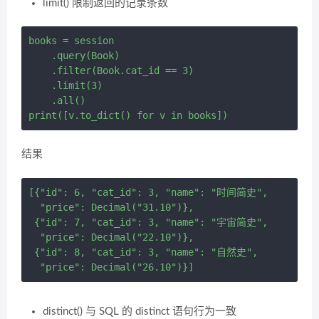
limit() 限制返回的记录条数
books = session 

    .query(Book) 

    .filter(Book.cat_id == 3) 

    .limit(3) 

    .all()

结果
[{"id": 6, "cat_id": 3, "name": "时间简史",

  "price": Decimal("31.10")},

 {"id": 7, "cat_id": 3, "name": "宇宙简史",

  "price": Decimal("22.10")},

 {"id": 8, "cat_id": 3, "name": "自然史",

distinct() 与 SQL 的 distinct 语句行为一致