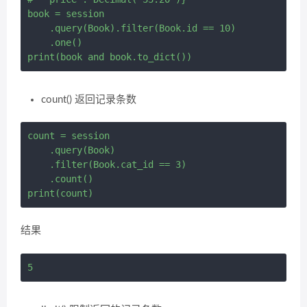
book = session 

    .query(Book).filter(Book.id == 10) 

    .one()

count() 返回记录条数
count = session 

    .query(Book) 

    .filter(Book.cat_id == 3) 

    .count()

结果