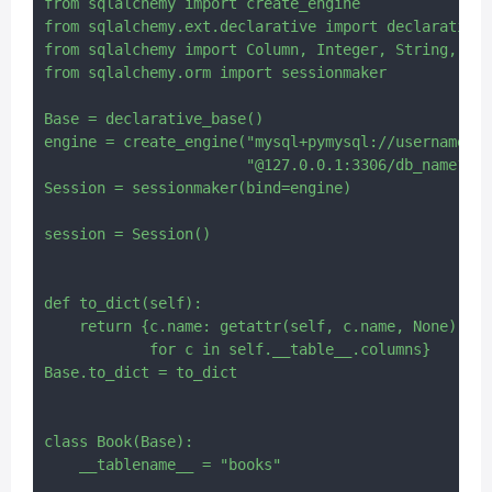
from sqlalchemy import create_engine

from sqlalchemy.ext.declarative import declarative_
from sqlalchemy import Column, Integer, String, Num
from sqlalchemy.orm import sessionmaker

Base = declarative_base()

engine = create_engine("mysql+pymysql://username:pa
                       "@127.0.0.1:3306/db_name?cha
Session = sessionmaker(bind=engine)

session = Session()

def to_dict(self):

    return {c.name: getattr(self, c.name, None)

            for c in self.__table__.columns}

Base.to_dict = to_dict

class Book(Base):

    __tablename__ = "books"
