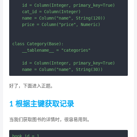
    id = Column(Integer, primary_key=True)

    cat_id = Column(Integer)

    name = Column("name", String(120))

    price = Column("price", Numeric)

class Category(Base):

    __tablename__ = "categories"

    id = Column(Integer, primary_key=True)

好了，下面进入正题。
1 根据主键获取记录
当我们获取图书的详情时，很容易用到。
book_id = 1
