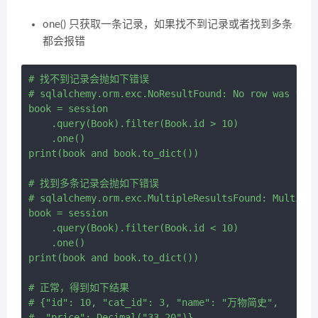
one() 只获取一条记录，如果找不到记录或者找到多条
都会报错
# 找不到记录会抛如下错误

# sqlalchemy.orm.exc.NoResultFound: No row was foun
book = session 

    .query(Book).filter(Book.id > 10) 

    .one()

print(book and book.to_dict())

# 找到多条记录会抛如下错误

# sqlalchemy.orm.exc.MultipleResultsFound: Multiple
book = session 

    .query(Book).filter(Book.id < 10) 

    .one()

print(book and book.to_dict())

# 正常，得到如下结果

# {"id": 10, "cat_id": 3, "name": "万物简史",

#  "price": Decimal("33.20")}
