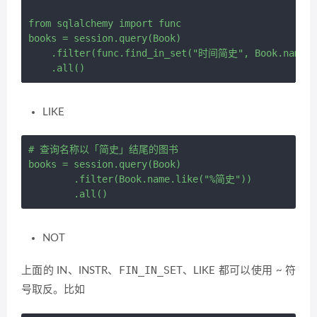
from sqlalchemy import func

books = session.query(Book) 

    .filter(func.find_in_set("时间简史", Book.name)) 
LIKE
# 查询名称以「简史」结尾的图书

books = session.query(Book) 

        .filter(Book.name.like("%简史")) 

NOT
FIN_IN_SET
上面的 IN、INSTR、
、LIKE 都可以使用 ~ 符
号取反。比如