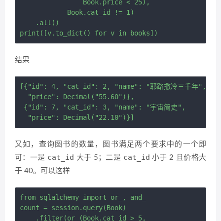
                Book.price < 25),

            Book.cat_id != 1) 

    .all()

结果
[{"id": 4, "cat_id": 2, "name": "耶路撒冷三千年",

  "price": Decimal("55.60")},

 {"id": 7, "cat_id": 3, "name": "宇宙简史",

又如，查询图书的数量，图书满足两个要求中的一个即
cat_id
cat_id
可：一是
大于 5；二是
小于 2 且价格大
于 40。可以这样
from sqlalchemy import or_, and_

count = session.query(Book) 

    .filter(or_(Book.cat_id > 5,
