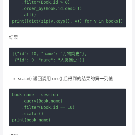
    .filter(Book.id > 8) 

    .order_by(Book.id.desc()) 

    .all()

结果
[{"id": 10, "name": "万物简史"},

scalar() 返回调用 one() 后得到的结果的第一列值
book_name = session 

    .query(Book.name) 

    .filter(Book.id == 10)

    .scalar()
