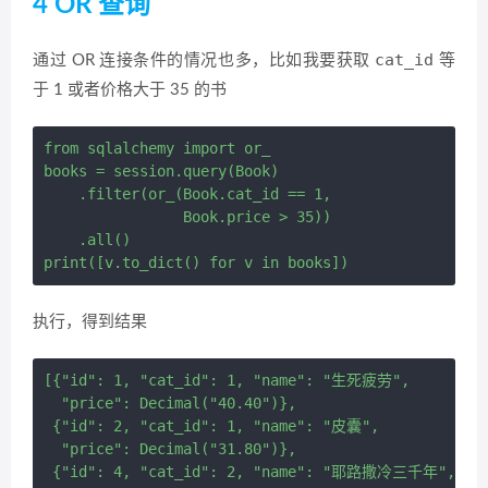
4 OR 查询
cat_id
通过 OR 连接条件的情况也多，比如我要获取
等
于 1 或者价格大于 35 的书
from sqlalchemy import or_

books = session.query(Book) 

    .filter(or_(Book.cat_id == 1,

                Book.price > 35)) 

    .all()

执行，得到结果
[{"id": 1, "cat_id": 1, "name": "生死疲劳",

  "price": Decimal("40.40")},

 {"id": 2, "cat_id": 1, "name": "皮囊",

  "price": Decimal("31.80")},

 {"id": 4, "cat_id": 2, "name": "耶路撒冷三千年",
