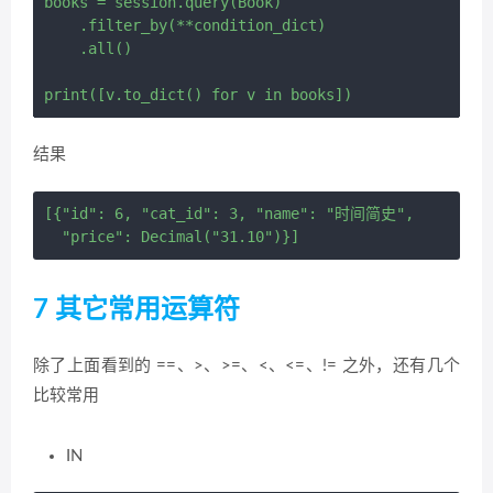
books = session.query(Book) 

    .filter_by(**condition_dict) 

    .all()

结果
[{"id": 6, "cat_id": 3, "name": "时间简史",

7 其它常用运算符
除了上面看到的 ==、>、>=、<、<=、!= 之外，还有几个
比较常用
IN