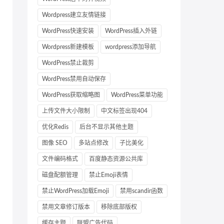
Wordpress建立友情链接
WordPress快速安装
WordPress插入外链
Wordpress新建模板
wordpress添加导航
WordPress禁止裁剪
WordPress禁用自动保存
WordPress获取缩略图
WordPress菜单功能
上传文件大小限制
中文标签出现404
优化Redis
后台不显示其他主题
图像 SEO
多站点修改
子比美化
文件编码格式
百度静态资源公共库
磁盘配额管理
禁止Emoji表情
禁止WordPress加载Emoji
禁用scandir函数
禁用文章修订版本
移除底部版权
缓存主题
联盟广告代码