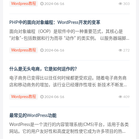
Wordpress教程
2024-06-16
303
道发生了什么。这不仅会让你损失宝贵的点击量...
PHP中的面向对象编程：WordPress开发的变革
面向对象编程（OOP）是软件中的一种重要范式，其核心是
“对象”–包括数据和行为而非 “动作” 的类实例。 以服务器端脚
本著称的 PHP 从 OOP 中受益匪浅。这是因为 OPP 支持模块化
Wordpress教程
2024-06-16
272
和可重复使用的代码，使其更易于...
什么是无头电商，它是如何运作的？
电子商务已变得比以往任何时候都更受欢迎。随着电子商务商
店和移动商务的增加，该行业已经爆炸性增长 新技术不断发
布，使电子商务更有利可图，更精简，对客户和企业都更容
Wordpress教程
2024-06-16
409
易。 但是，在线零售商如何才能跟上这些趋势并快速应对技术
变化...
最常见的WordPress功能
WordPress是一个流行的内容管理系统(CMS)平台，适用于各类
网站。它的用户友好性和高度定制性使它成为许多项目的热门
选择。 本文列出了自定义WordPress主题开发中常用的PHP代