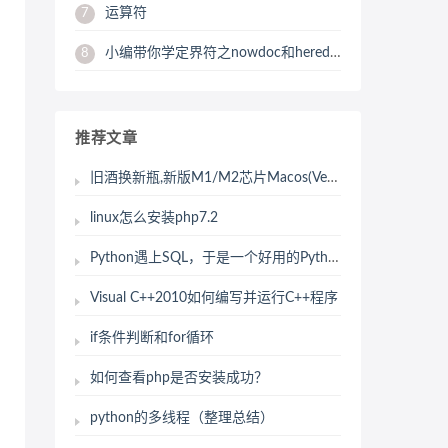
运算符
7
小编带你学定界符之nowdoc和heredoc有区别吗？
8
推荐文章
旧酒换新瓶,新版M1/M2芯片Macos(Ventura)安装古早版本Python2.7(Python2.x)
linux怎么安装php7.2
Python遇上SQL，于是一个好用的Python第三方库出现了
Visual C++2010如何编写并运行C++程序
if条件判断和for循环
如何查看php是否安装成功？
python的多线程（整理总结）