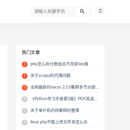
热门文章
php怎么拆分数组且不改变key值
1
关于scrapy的代理问题
2
全网最新的nacos 2.1.0集群多节点部署教程
3
《Python学习手册第5版》PDF高清版-源代码学习思考
4
关于单片机内存解释的整理
5
linux php不能上传文件夹怎么办
6