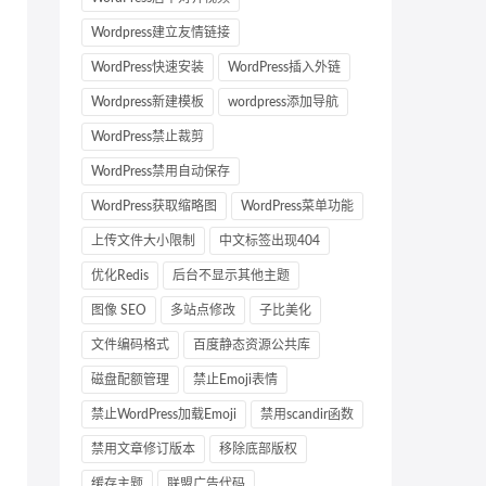
Wordpress建立友情链接
WordPress快速安装
WordPress插入外链
Wordpress新建模板
wordpress添加导航
WordPress禁止裁剪
WordPress禁用自动保存
WordPress获取缩略图
WordPress菜单功能
上传文件大小限制
中文标签出现404
优化Redis
后台不显示其他主题
图像 SEO
多站点修改
子比美化
文件编码格式
百度静态资源公共库
磁盘配额管理
禁止Emoji表情
禁止WordPress加载Emoji
禁用scandir函数
禁用文章修订版本
移除底部版权
缓存主题
联盟广告代码