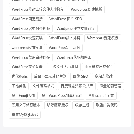
WordPress主题安装
WordPress 伪静态规则
WordPress修改上传文件大小限制
Wordpress创建模版
WordPress固定链接
WordPress 图片 SEO
WordPress居中对齐视频
Wordpress建立友情链接
WordPress快速安装
WordPress插入外链
Wordpress新建模板
wordpress添加导航
WordPress禁止裁剪
WordPress禁用自动保存
WordPress获取缩略图
WordPress菜单功能
上传文件大小限制
中文标签出现404
优化Redis
后台不显示其他主题
图像 SEO
多站点修改
子比美化
文件编码格式
百度静态资源公共库
磁盘配额管理
禁止Emoji表情
禁止WordPress加载Emoji
禁用scandir函数
禁用文章修订版本
移除底部版权
缓存主题
联盟广告代码
重置MySQL密码