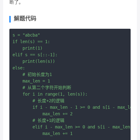
断了。
解题代码
s = "abcba"

if len(s) == 1:

    print(1)

elif s == s[::-1]:

    print(len(s))

else:

    # 初始长度为1

    max_len = 1

    # 从第二个字符开始判断

    for i in range(1, len(s)):

        # 长度+2的逻辑

        if i - max_len - 1 >= 0 and s[i - max_len -
            max_len += 2

        # 长度+1的逻辑

        elif i - max_len >= 0 and s[i - max_len:i +
            max_len += 1
