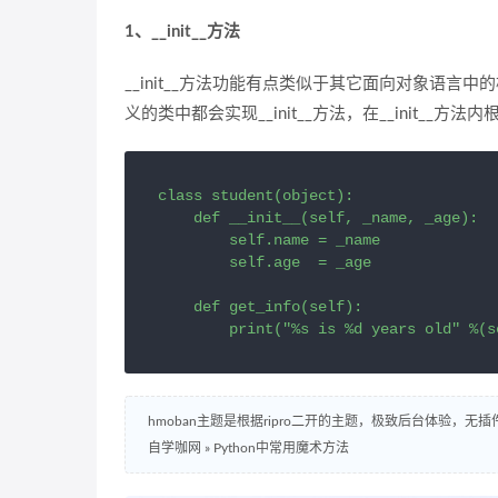
1、__init__方法
__init__方法功能有点类似于其它面向对象语
义的类中都会实现__init__方法，在__init
class student(object):

    def __init__(self, _name, _age):

        self.name = _name

        self.age  = _age

    def get_info(self):

        print("%s is %d years old" %(s
hmoban主题是根据ripro二开的主题，极致后台体验，无
自学咖网
»
Python中常用魔术方法