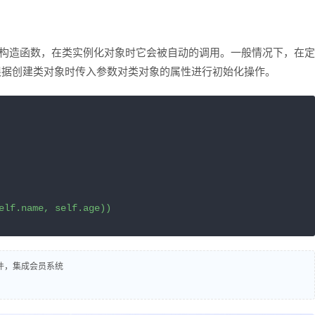
言中的构造函数，在类实例化对象时它会被自动的调用。一般情况下，在定
__方法内根据创建类对象时传入参数对类对象的属性进行初始化操作。
elf.name, self.age))
插件，集成会员系统