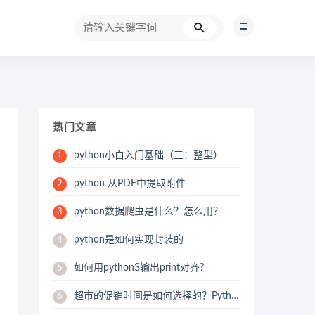
热门文章
python小白入门基础（三：整型）
1
python 从PDF中提取附件
2
python数据爬虫是什么？怎么用？
3
python是如何实现封装的
4
如何用python3输出print对齐?
5
超市的促销时间是如何选择的？Python用数据来帮你分析
6