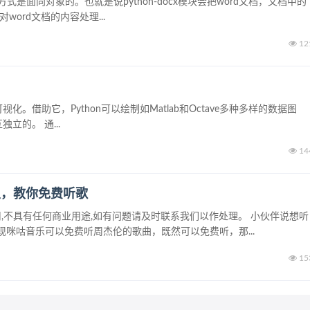
，处理方式是面向对象的。也就是说python-docx模块会把word文档，文档中的
ord文档的内容处理...
12
据可视化。借助它，Python可以绘制如Matlab和Octave多种多样的数据图
独立的。 通...
14
里，教你免费听歌
用,不具有任何商业用途,如有问题请及时联系我们以作处理。 小伙伴说想听
咪咕音乐可以免费听周杰伦的歌曲，既然可以免费听，那...
15