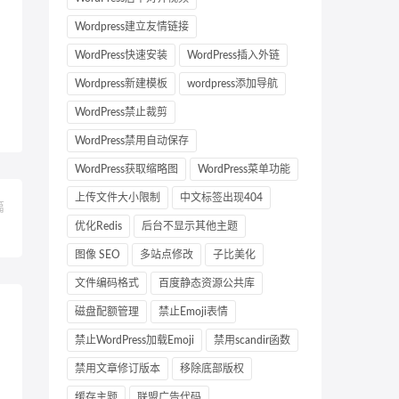
Wordpress建立友情链接
WordPress快速安装
WordPress插入外链
Wordpress新建模板
wordpress添加导航
WordPress禁止裁剪
WordPress禁用自动保存
WordPress获取缩略图
WordPress菜单功能
上传文件大小限制
中文标签出现404
篇
优化Redis
后台不显示其他主题
！
图像 SEO
多站点修改
子比美化
文件编码格式
百度静态资源公共库
磁盘配额管理
禁止Emoji表情
禁止WordPress加载Emoji
禁用scandir函数
禁用文章修订版本
移除底部版权
缓存主题
联盟广告代码