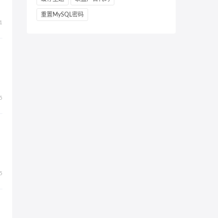
重置MySQL密码
1
5
5