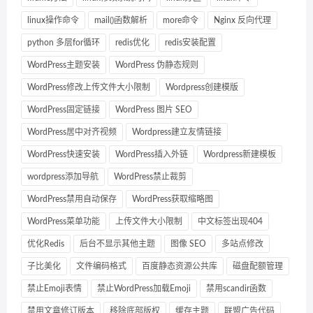
linux操作命令
mail()函数解析
more命令
Nginx 反向代理
python 多层for循环
redis优化
redis安装配置
WordPress主题安装
WordPress 伪静态规则
WordPress修改上传文件大小限制
Wordpress创建模版
WordPress固定链接
WordPress 图片 SEO
WordPress居中对齐视频
Wordpress建立友情链接
WordPress快速安装
WordPress插入外链
Wordpress新建模板
wordpress添加导航
WordPress禁止裁剪
WordPress禁用自动保存
WordPress获取缩略图
WordPress菜单功能
上传文件大小限制
中文标签出现404
优化Redis
后台不显示其他主题
图像 SEO
多站点修改
子比美化
文件编码格式
百度静态资源公共库
磁盘配额管理
禁止Emoji表情
禁止WordPress加载Emoji
禁用scandir函数
禁用文章修订版本
移除底部版权
缓存主题
联盟广告代码