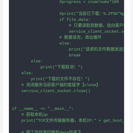
                    #progress = cnum/nums*100

                    #print("当前已下载：%.2f%%"%progre
                    if file_data:

                        # 只要读取到数据，就向客户端进
                        service_client_socket.send(
                    # 数据读完，退出循环

                    else:

                        print("请求的文件数据发送完成"
                        break

        else:

            print("下载取消！")

    else:

        print("下载的文件不存在！")

    # 关闭服务当前客户端的套接字【close】

    service_client_socket.close()

if __name__ == "__main__":

    # 获取本机ip

    print("TCP文件传输服务器，本机IP:" + get_host_ip()
    # 把工作目录切换到data目录下
