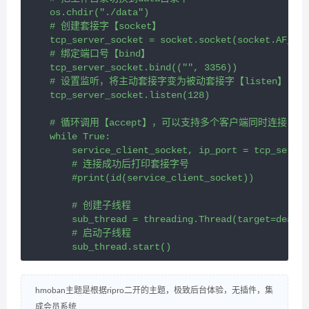
    os.chdir("./data")

    # 创建套接字【socket】

    tcp_server_socket = socket.socket(socket.AF_INE
    # 绑定端口号【bind】

    tcp_server_socket.bind(("", 3356))

    # 设置监听，将主动套接字变为被动套接字【listen】

    tcp_server_socket.listen(128)

    # 循环调用【accept】，可以支持多个客户端同时连接，
    while True:

        service_client_socket, ip_port = tcp_server
        # 连接成功后打印套接字号

        #print(id(service_client_socket))

        # 创建子线程

        sub_thread = threading.Thread(target=deal_c
        # 启动子线程

        sub_thread.start()
hmoban主题是根据ripro二开的主题，极致后台体验，无插件，集
成会员系统