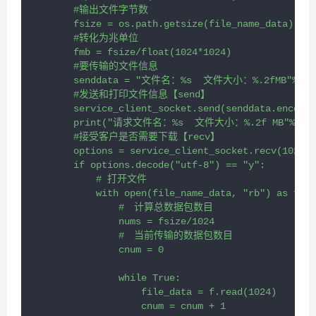
        #输出文件字节数

        fsize = os.path.getsize(file_name_data)

        #转化为兆单位

        fmb = fsize/float(1024*1024)

        #要传输的文件信息

        senddata = "文件名：%s  文件大小：%.2fMB"%(file
        #发送和打印文件信息【send】

        service_client_socket.send(senddata.encode(
        print("请求文件名：%s  文件大小：%.2f MB"%(file_
        #接受客户是否需要下载【recv】

        options = service_client_socket.recv(1024)

        if options.decode("utf-8") == "y":

            # 打开文件

            with open(file_name_data, "rb") as f:

                #　计算总数据包数目

                nums = fsize/1024

                #　当前传输的数据包数目

                cnum = 0

                while True:

                    file_data = f.read(1024)

                    cnum = cnum + 1
