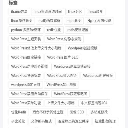
标签
iframe方法
linux修改系统时间
linux分区
linux命令
linux操作命令
mail()函数解析
more命令
Nginx 反向代理
python 多层for循环
redis优化
redis安装配置
WordPress主题安装
WordPress 伪静态规则
WordPress修改上传文件大小限制
Wordpress创建模版
WordPress固定链接
WordPress 图片 SEO
WordPress居中对齐视频
Wordpress建立友情链接
WordPress快速安装
WordPress插入外链
Wordpress新建模板
wordpress添加导航
WordPress禁止裁剪
WordPress禁用自动保存
WordPress获取缩略图
WordPress菜单功能
上传文件大小限制
中文标签出现404
优化Redis
后台不显示其他主题
图像 SEO
多站点修改
子比美化
文件编码格式
百度静态资源公共库
磁盘配额管理