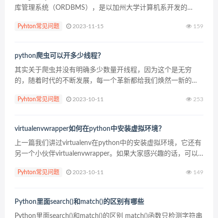
库管理系统（ORDBMS），是以加州大学计算机系开发的
POSTGRES， 4.2版本为基础的对象关系型数据库管理系统。
Pyhton常见问题
2023-11-15
159
POSTGRES的许多领先概念只是在...
python爬虫可以开多少线程？
其实关于爬虫并没有明确多少数量开线程，因为这个是无穷
的，随着时代的不断发展，每一个革新都给我们焕然一新的感
觉，可能大家现在在学习的时候，已知内容是有限的，真正在
Pyhton常见问题
2023-10-11
253
不断探索以后，会发现这个内容是无穷了，小编就看到一组代
码可以...
virtualenvwrapper如何在python中安装虚拟环境？
上一篇我们讲过virtualenv在python中的安装虚拟环境，它还有
另一个小伙伴virtualenvwrapper。如果大家感兴趣的话，可以
边学边分析两者的不同，接下来开始我们今天的讲解。 一、使
Pyhton常见问题
2023-10-11
149
用virtualen...
Python里面search()和match()的区别有哪些
Python里面search()和match()的区别 match()函数只检测字符串