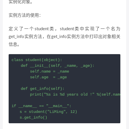
实例化对象。
实例方法的使用：
定义了一个student类，student类中实现了一个名为
get_info实例方法，在get_info实例方法中打印出对象相关
信息。
class student(object):

    def __init__(self, _name, _age):

        self.name = _name

        self.age  = _age

    def get_info(self):

        print("%s is %d years old !" %(self.name, s
if __name__ == "__main__":
　　s = student("LiMing", 12)
　　s.get_info()