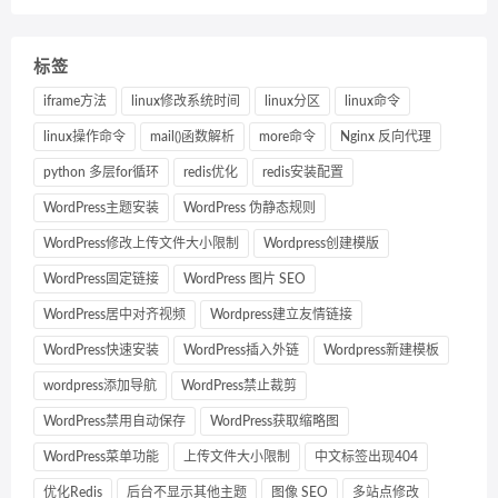
标签
iframe方法
linux修改系统时间
linux分区
linux命令
linux操作命令
mail()函数解析
more命令
Nginx 反向代理
python 多层for循环
redis优化
redis安装配置
WordPress主题安装
WordPress 伪静态规则
WordPress修改上传文件大小限制
Wordpress创建模版
WordPress固定链接
WordPress 图片 SEO
WordPress居中对齐视频
Wordpress建立友情链接
WordPress快速安装
WordPress插入外链
Wordpress新建模板
wordpress添加导航
WordPress禁止裁剪
WordPress禁用自动保存
WordPress获取缩略图
WordPress菜单功能
上传文件大小限制
中文标签出现404
优化Redis
后台不显示其他主题
图像 SEO
多站点修改