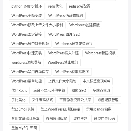
python 多层for循环
redis优化
redis安装配置
WordPress主题安装
WordPress 伪静态规则
WordPress修改上传文件大小限制
Wordpress创建模版
WordPress固定链接
WordPress 图片 SEO
WordPress居中对齐视频
Wordpress建立友情链接
WordPress快速安装
WordPress插入外链
Wordpress新建模板
wordpress添加导航
WordPress禁止裁剪
WordPress禁用自动保存
WordPress获取缩略图
WordPress菜单功能
上传文件大小限制
中文标签出现404
优化Redis
后台不显示其他主题
图像 SEO
多站点修改
子比美化
文件编码格式
百度静态资源公共库
磁盘配额管理
禁止Emoji表情
禁止WordPress加载Emoji
禁用scandir函数
禁用文章修订版本
移除底部版权
缓存主题
联盟广告代码
重置MySQL密码