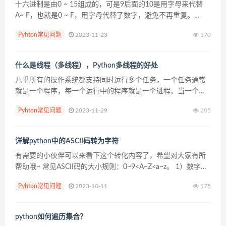
十六进制是由0 ~ 15组成的，可是9后面的10是用字母来代替
A~ F，也就是0 ~ F，用字母代替了数字，避免不再重复。
python也内置了一个数字转16进制的方法，如： hex() : 将任意
Pyhton常见问题
2023-11-23
170
数值转成16进制。 相...
什么是线程（多线程），Python多线程的好处
几乎所有的操作系统都支持同时运行多个任务，一个任务通常
就是一个程序，每一个运行中的程序就是一个进程。当一个程
序运行时，内部可能包含多个顺序执行流，每一个顺序执行流
Pyhton常见问题
2023-11-29
205
就是一个线程。 线程和进程 几乎所有的操作系统都支持进程
的...
详解python中的ASCII码转为字符
有需要的小伙伴可以来看下这个转化内容了，希望对大家有所
帮助哦~ 常见ASCII码的大小规则：0~9<A~Z<a~z。 1）数字比
字母要小。如 “7”<“F”； 2）数字0比数字9要小，并按0到9顺序
Pyhton常见问题
2023-10-11
175
递增...
python如何遍历集合？