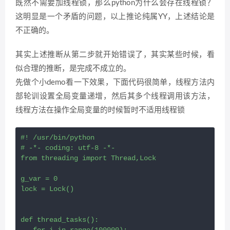
既然不需要加线程锁，那么python为什么会存在线程锁？
这明显是一个矛盾的问题，以上推论纯属YY，上述结论是
不正确的。
其实上述推断从第二步就开始错误了，其实某些时候，看
似合理的推断，是完成不成立的。
先做个小demo看一下效果，下面代码很简单，线程方法内
部轮训设置全局变量递增，然后其多个线程调用该方法，
线程方法在操作全局变量的时候暂时不适用线程锁
#! /usr/bin/python

# -*- coding: utf-8 -*-

from threading import Thread,Lock

g_var = 0

lock = Lock()

def thread_tasks():

   for i in range(100000):
