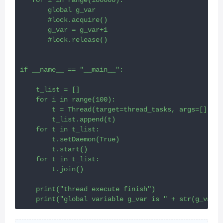
       global g_var

       #lock.acquire()

       g_var = g_var+1

       #lock.release()

if __name__ == "__main__":

    t_list = []

    for i in range(100):

        t = Thread(target=thread_tasks, args=[])

        t_list.append(t)

    for t in t_list:

        t.setDaemon(True)

        t.start()

    for t in t_list:

        t.join()

    print("thread execute finish")

    print("global variable g_var is " + str(g_var))