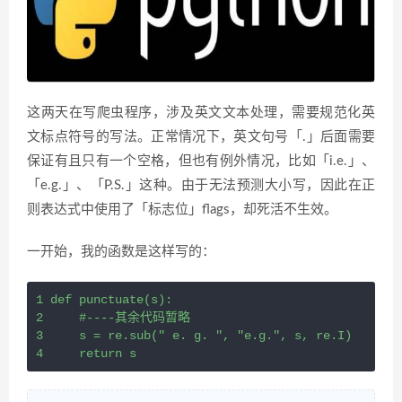
这两天在写爬虫程序，涉及英文文本处理，需要规范化英
文标点符号的写法。正常情况下，英文句号「.」后面需要
保证有且只有一个空格，但也有例外情况，比如「i.e.」、
「e.g.」、「P.S.」这种。由于无法预测大小写，因此在正
则表达式中使用了「标志位」flags，却死活不生效。
一开始，我的函数是这样写的：
1 def punctuate(s):

2     #----其余代码暂略

3     s = re.sub(" e. g. ", "e.g.", s, re.I)

4     return s