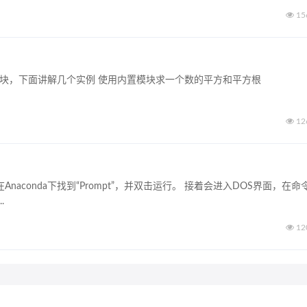
15
函数模块，下面讲解几个实例 使用内置模块求一个数的平方和平方根
12
在Anaconda下找到“Prompt”，并双击运行。 接着会进入DOS界面，在命
.
12