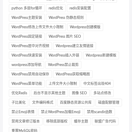
python 多层for循环
redis优化
redis安装配置
WordPress主题安装
WordPress 伪静态规则
WordPress修改上传文件大小限制
Wordpress创建模版
WordPress固定链接
WordPress 图片 SEO
WordPress居中对齐视频
Wordpress建立友情链接
WordPress快速安装
WordPress插入外链
Wordpress新建模板
wordpress添加导航
WordPress禁止裁剪
WordPress禁用自动保存
WordPress获取缩略图
WordPress菜单功能
上传文件大小限制
中文标签出现404
优化Redis
后台不显示其他主题
图像 SEO
多站点修改
子比美化
文件编码格式
百度静态资源公共库
磁盘配额管理
禁止Emoji表情
禁止WordPress加载Emoji
禁用scandir函数
禁用文章修订版本
移除底部版权
缓存主题
联盟广告代码
重置MySQL密码