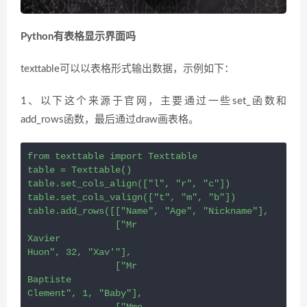
Python有表格显示界面吗
texttable可以以表格形式输出数据，示例如下：
1、以下这个来源于官网，主要通过一些set_函数和
add_rows函数，最后通过draw画表格。
from texttable import Texttable

table = Texttable()

table.set_cols_align(["l", "r", "c"])

table.set_cols_valign(["t", "m", "b"])

table.add_rows([["Name", "Age", "Nickname"],

                ["Mr

Xavier

Huon", 32, "Xav'"],

                ["Mr

Baptiste

Clement", 1, "Baby"],

                ["Mme
