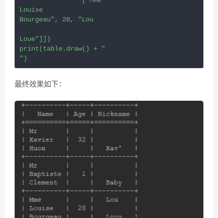
Louise

Bourgeau", 28, "Lou

Loue"]])

print(table.draw() + "

")
最终效果如下：