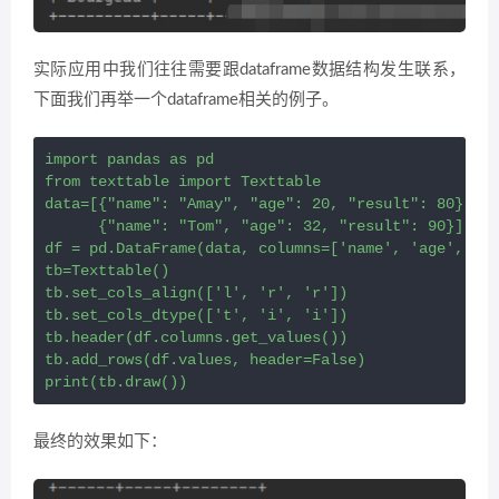
实际应用中我们往往需要跟dataframe数据结构发生联系，
下面我们再举一个dataframe相关的例子。
import pandas as pd

from texttable import Texttable

data=[{"name": "Amay", "age": 20, "result": 80},

      {"name": "Tom", "age": 32, "result": 90}]

df = pd.DataFrame(data, columns=['name', 'age', 're
tb=Texttable()

tb.set_cols_align(['l', 'r', 'r'])

tb.set_cols_dtype(['t', 'i', 'i'])

tb.header(df.columns.get_values())

tb.add_rows(df.values, header=False)

print(tb.draw())
最终的效果如下：