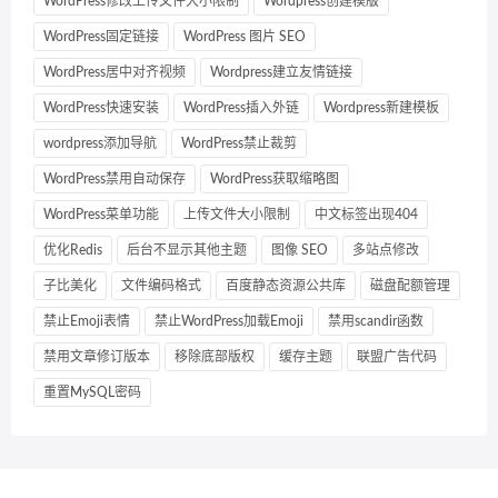
WordPress修改上传文件大小限制
Wordpress创建模版
WordPress固定链接
WordPress 图片 SEO
WordPress居中对齐视频
Wordpress建立友情链接
WordPress快速安装
WordPress插入外链
Wordpress新建模板
wordpress添加导航
WordPress禁止裁剪
WordPress禁用自动保存
WordPress获取缩略图
WordPress菜单功能
上传文件大小限制
中文标签出现404
优化Redis
后台不显示其他主题
图像 SEO
多站点修改
子比美化
文件编码格式
百度静态资源公共库
磁盘配额管理
禁止Emoji表情
禁止WordPress加载Emoji
禁用scandir函数
禁用文章修订版本
移除底部版权
缓存主题
联盟广告代码
重置MySQL密码