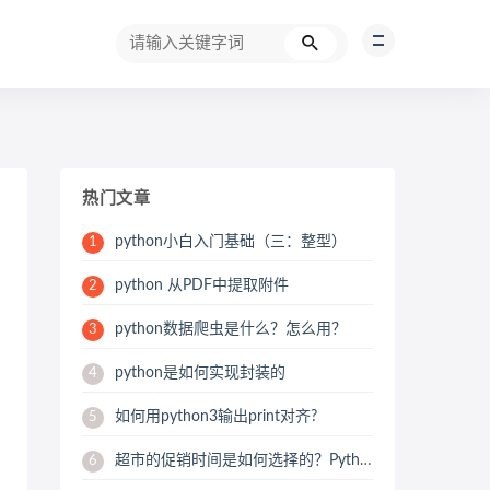
热门文章
python小白入门基础（三：整型）
1
python 从PDF中提取附件
2
python数据爬虫是什么？怎么用？
3
python是如何实现封装的
4
如何用python3输出print对齐?
5
超市的促销时间是如何选择的？Python用数据来帮你分析
6