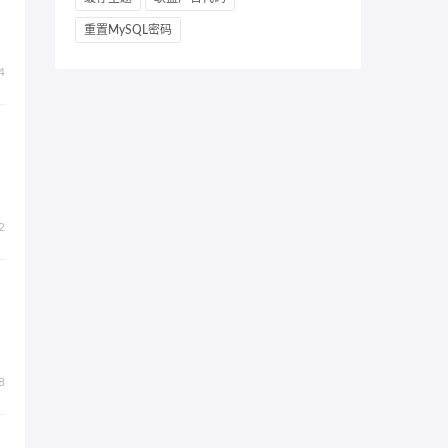
重置MySQL密码
4
2
8