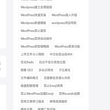
Wordpress建立友情链接
WordPress快速安装
WordPress插入外链
Wordpress新建模板
wordpress添加导航
WordPress禁止裁剪
WordPress禁用自动保存
WordPress获取缩略图
WordPress菜单功能
上传文件大小限制
中文标签出现404
优化Redis
后台不显示其他主题
篇
件
图像 SEO
多站点修改
子比美化
文件编码格式
百度静态资源公共库
磁盘配额管理
禁止Emoji表情
禁止WordPress加载Emoji
禁用scandir函数
禁用文章修订版本
移除底部版权
缓存主题
联盟广告代码