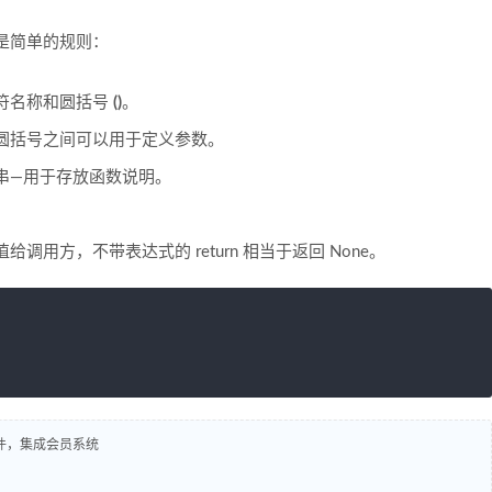
是简单的规则：
符名称和圆括号
()
。
圆括号之间可以用于定义参数。
串—用于存放函数说明。
用方，不带表达式的 return 相当于返回 None。
插件，集成会员系统