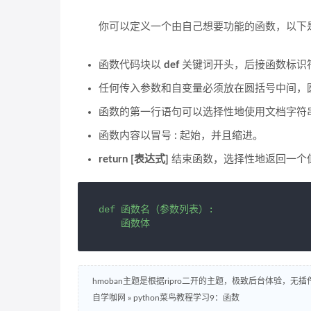
你可以定义一个由自己想要功能的函数，以下
函数代码块以
def
关键词开头，后接函数标识
任何传入参数和自变量必须放在圆括号中间，
函数的第一行语句可以选择性地使用文档字符
函数内容以冒号 : 起始，并且缩进。
return [表达式]
结束函数，选择性地返回一个值给调
def 函数名（参数列表）:

    函数体
hmoban主题是根据ripro二开的主题，极致后台体验，无
自学咖网
»
python菜鸟教程学习9：函数