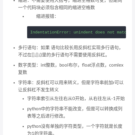
缩进：不需要使用大括号，缩进空格数可变，但是同
一个代码块必须包含相同的缩进空格数
缩进报错：
IndentationError: unindent does not match a
多行语句：如果 语句比较长用反斜杠实现多行语句，
不过在[],{},()里的多行语句不需要使用反斜杠。
数字类型：int整数，bool布尔，float浮点数，comlex
复数
字符串：反斜杠可以用来转义，但是字符串前加r可以
让反斜杠不发生转义
字符串索引从左往右从0开始，从右往左从-1开始
python中的字符串不能改变，但是可以转换成列
表等之后进行修改。
python没有单独的字符类型，一个字符就是长度
为1的字符串。