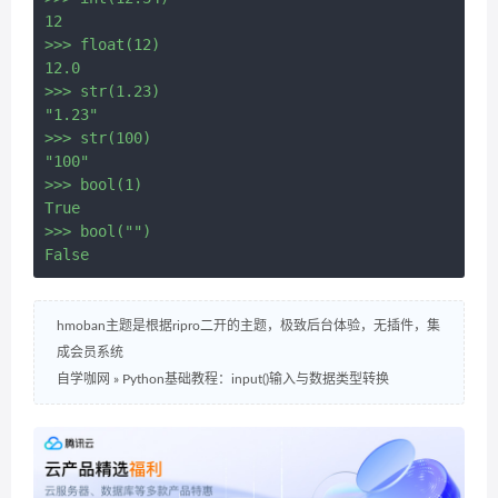
12

>>> float(12)

12.0

>>> str(1.23)

"1.23"

>>> str(100)

"100"

>>> bool(1)

True

>>> bool("")

hmoban主题是根据ripro二开的主题，极致后台体验，无插件，集
成会员系统
自学咖网
»
Python基础教程：input()输入与数据类型转换