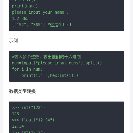
print(name)

please input your name :

152 365

示例
#输入多个整数，输出他们的十六进制

num=input("please input nums").split()

for i in num:

数据类型转换
>>> int("123")

123

>>> float("12.34")

12.34

>>> int(12.34)
