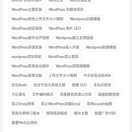
python 多层for循环
redis优化
redis安装配置
WordPress主题安装
WordPress 伪静态规则
WordPress修改上传文件大小限制
Wordpress创建模版
WordPress固定链接
WordPress 图片 SEO
WordPress居中对齐视频
Wordpress建立友情链接
WordPress快速安装
WordPress插入外链
Wordpress新建模板
wordpress添加导航
WordPress禁止裁剪
WordPress禁用自动保存
WordPress获取缩略图
WordPress菜单功能
上传文件大小限制
中文标签出现404
优化Redis
后台不显示其他主题
图像 SEO
多站点修改
子比美化
文件编码格式
百度静态资源公共库
磁盘配额管理
禁止Emoji表情
禁止WordPress加载Emoji
禁用scandir函数
禁用文章修订版本
移除底部版权
缓存主题
联盟广告代码
重置MySQL密码