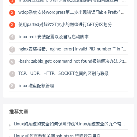
linux解压压缩命令tar详解以及压缩的时候如何跳过某一个压缩目录或文件
1
wdcp系统安装wordpress第二步出现错误“Table Prefix” must not be empty
2
使用parted对超过2T大小的磁盘进行GPT分区划分
3
linux redis安装配置以及自写启动脚本
4
nginx安装报错：nginx: [error] invalid PID number “” in “/usr/local/nginx/logs/nginx.pid” 解决办法
5
-bash: zabbix_get: command not found报错解决办法之zabbix_get 安装
6
TCP、UDP、HTTP、SOCKET之间的区别与联系
7
linux 磁盘配额管理
8
推荐文章
Linux的系统的安全如何保障?保护Linux系统安全的九个常用方法
Linux 如何查看和关闭 ssh pts/n 远程登录用户