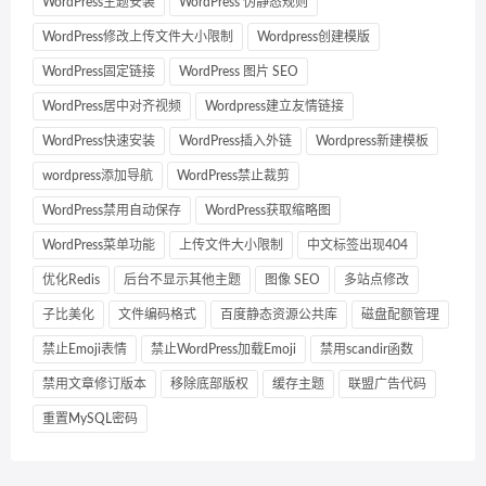
WordPress主题安装
WordPress 伪静态规则
WordPress修改上传文件大小限制
Wordpress创建模版
WordPress固定链接
WordPress 图片 SEO
WordPress居中对齐视频
Wordpress建立友情链接
WordPress快速安装
WordPress插入外链
Wordpress新建模板
wordpress添加导航
WordPress禁止裁剪
WordPress禁用自动保存
WordPress获取缩略图
WordPress菜单功能
上传文件大小限制
中文标签出现404
优化Redis
后台不显示其他主题
图像 SEO
多站点修改
子比美化
文件编码格式
百度静态资源公共库
磁盘配额管理
禁止Emoji表情
禁止WordPress加载Emoji
禁用scandir函数
禁用文章修订版本
移除底部版权
缓存主题
联盟广告代码
重置MySQL密码