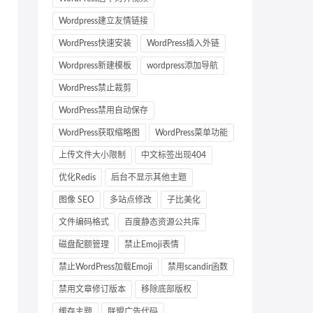
Wordpress建立友情链接
WordPress快速安装
WordPress插入外链
Wordpress新建模板
wordpress添加导航
WordPress禁止裁剪
WordPress禁用自动保存
WordPress获取缩略图
WordPress菜单功能
上传文件大小限制
中文标签出现404
优化Redis
后台不显示其他主题
图像 SEO
多站点修改
子比美化
文件编码格式
百度静态资源公共库
磁盘配额管理
禁止Emoji表情
禁止WordPress加载Emoji
禁用scandir函数
禁用文章修订版本
移除底部版权
缓存主题
联盟广告代码