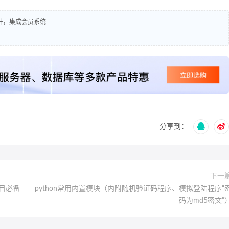
插件，集成会员系统
分享到：
下一
项目必备
python常用内置模块（内附随机验证码程序、模拟登陆程序“
码为md5密文”