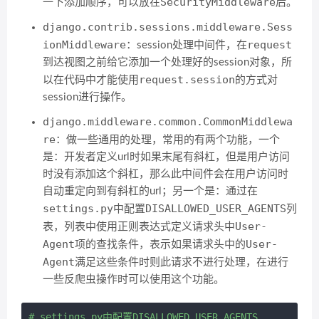
SecurityMiddleware
一下添加顺序，可以放在
后。
django.contrib.sessions.middleware.Sess
ionMiddleware
request
：session处理中间件，在
到达视图之前给它添加一个处理好的session对象，所
request.session
以在代码中才能使用
的方式对
session进行操作。
django.middleware.common.CommonMiddlewa
re
：做一些通用的处理，常用的有两个功能，一个
是：开发者定义url时如果末尾有斜杠，但是用户访问
时没有添加这个斜杠，那么此中间件会在用户访问时
自动重定向到有斜杠的url；另一个是：通过在
settings.py
DISALLOWED_USER_AGENTS
中配置
列
User-
表，列表中使用正则表达式定义请求头中
Agent
User-
项的查找条件，表示如果请求头中的
Agent
满足这些条件时则此请求不进行处理，在进行
一些反爬虫操作时可以使用这个功能。
# settings.py中配置DISALLOWED_USER_AGENTS
