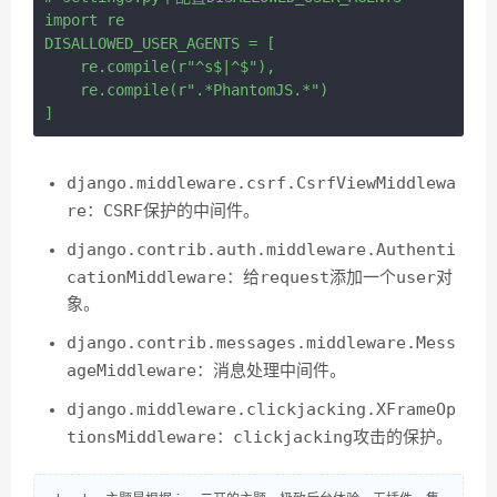
import re

DISALLOWED_USER_AGENTS = [

    re.compile(r"^s$|^$"),

    re.compile(r".*PhantomJS.*")

django.middleware.csrf.CsrfViewMiddlewa
re
CSRF
：
保护的中间件。
django.contrib.auth.middleware.Authenti
cationMiddleware
request
user
：给
添加一个
对
象。
django.contrib.messages.middleware.Mess
ageMiddleware
：消息处理中间件。
django.middleware.clickjacking.XFrameOp
tionsMiddleware
clickjacking
：
攻击的保护。