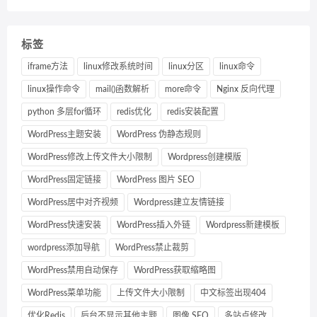
标签
iframe方法
linux修改系统时间
linux分区
linux命令
linux操作命令
mail()函数解析
more命令
Nginx 反向代理
python 多层for循环
redis优化
redis安装配置
WordPress主题安装
WordPress 伪静态规则
WordPress修改上传文件大小限制
Wordpress创建模版
WordPress固定链接
WordPress 图片 SEO
WordPress居中对齐视频
Wordpress建立友情链接
WordPress快速安装
WordPress插入外链
Wordpress新建模板
wordpress添加导航
WordPress禁止裁剪
WordPress禁用自动保存
WordPress获取缩略图
WordPress菜单功能
上传文件大小限制
中文标签出现404
优化Redis
后台不显示其他主题
图像 SEO
多站点修改