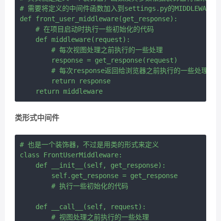
# 需要将定义的中间件函数加入到settings.py的MIDDLEWARE列
def front_user_middleware(get_response):

    # 在项目启动时执行一些初始化的代码

    def middleware(request):

        # 每次视图处理之前执行的一些处理

        response = get_response(request)

        # 每次response返回给浏览器之前执行的一些处理

        return response

类形式中间件
# 也是一个装饰器，不过是用类的形式来定义

class FrontUserMiddleware:

    def __init__(self, get_response):

        self.get_response = get_response

        # 执行一些初始化的代码

    def __call__(self, request):

        # 视图处理之前执行的一些处理
