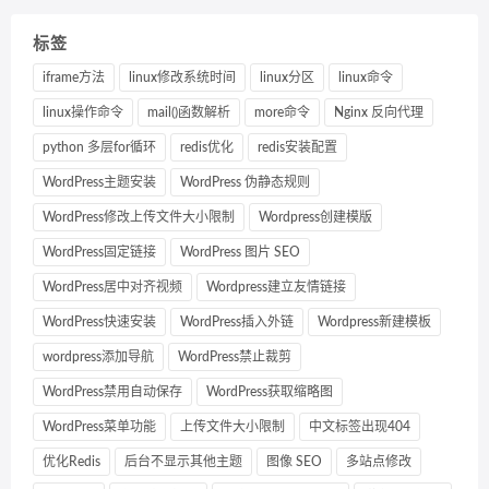
标签
iframe方法
linux修改系统时间
linux分区
linux命令
linux操作命令
mail()函数解析
more命令
Nginx 反向代理
python 多层for循环
redis优化
redis安装配置
WordPress主题安装
WordPress 伪静态规则
WordPress修改上传文件大小限制
Wordpress创建模版
WordPress固定链接
WordPress 图片 SEO
WordPress居中对齐视频
Wordpress建立友情链接
WordPress快速安装
WordPress插入外链
Wordpress新建模板
wordpress添加导航
WordPress禁止裁剪
WordPress禁用自动保存
WordPress获取缩略图
WordPress菜单功能
上传文件大小限制
中文标签出现404
优化Redis
后台不显示其他主题
图像 SEO
多站点修改