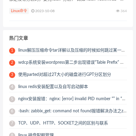
去以后n新建，然后输入分区号，回车w保存 2，格式化 为了保
Linux命令
2023-10-08
364
证识...
热门文章
linux解压压缩命令tar详解以及压缩的时候如何跳过某一个压缩目录或文件
1
wdcp系统安装wordpress第二步出现错误“Table Prefix” must not be empty
2
使用parted对超过2T大小的磁盘进行GPT分区划分
3
linux redis安装配置以及自写启动脚本
4
nginx安装报错：nginx: [error] invalid PID number “” in “/usr/local/nginx/logs/nginx.pid” 解决办法
5
-bash: zabbix_get: command not found报错解决办法之zabbix_get 安装
6
TCP、UDP、HTTP、SOCKET之间的区别与联系
7
linux 磁盘配额管理
8