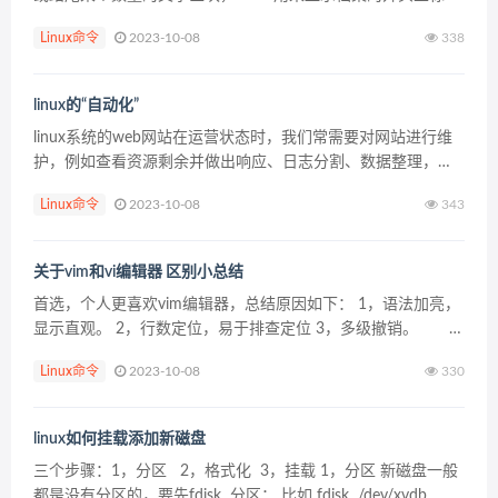
输出中，而 tail 想当然尔就是看档案的结尾。 1．命令格式：
Linux命令
2023-10-08
338
head [参数]...
linux的“自动化”
linux系统的web网站在运营状态时，我们常需要对网站进行维
护，例如查看资源剩余并做出响应、日志分割、数据整理，在
特定状态执行特定任务等等，这些都会需要linux能实现自动执
Linux命令
2023-10-08
343
行某些任任务。本篇博文介绍如何进行常见的li...
关于vim和vi编辑器 区别小总结
首选，个人更喜欢vim编辑器，总结原因如下： 1，语法加亮，
显示直观。 2，行数定位，易于排查定位 3，多级撤销。
在vi编辑器中，我们只可以使用u撤销一次，而在vim中，u可以
Linux命令
2023-10-08
330
撤销多次，避免修改错乱不方便...
linux如何挂载添加新磁盘
三个步骤：1，分区 2，格式化 3，挂载 1，分区 新磁盘一般
都是没有分区的，要先fdisk 分区： 比如 fdisk /dev/xvdb 进