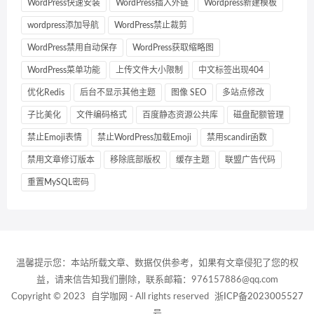
WordPress快速安装
WordPress插入外链
Wordpress新建模板
wordpress添加导航
WordPress禁止裁剪
WordPress禁用自动保存
WordPress获取缩略图
WordPress菜单功能
上传文件大小限制
中文标签出现404
优化Redis
后台不显示其他主题
图像 SEO
多站点修改
子比美化
文件编码格式
百度静态资源公共库
磁盘配额管理
禁止Emoji表情
禁止WordPress加载Emoji
禁用scandir函数
禁用文章修订版本
移除底部版权
缓存主题
联盟广告代码
重置MySQL密码
温馨提示您：本站所载文章、数据仅供参考，如果有文章侵犯了您的权
益，请来信告知我们删除，联系邮箱：976157886@qq.com
Copyright © 2023
自学咖网
- All rights reserved
浙ICP备2023005527
号