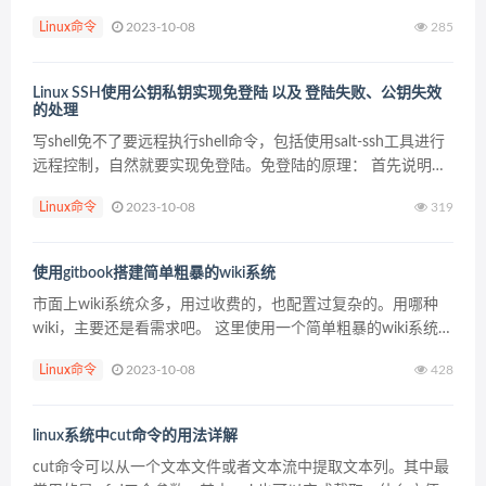
非常重要的左右，是文件处理的利器。 比如有以下文件内容：
Linux命令
2023-10-08
285
pythontab.com 4345&...
Linux SSH使用公钥私钥实现免登陆 以及 登陆失败、公钥失效
的处理
写shell免不了要远程执行shell命令，包括使用salt-ssh工具进行
远程控制，自然就要实现免登陆。免登陆的原理： 首先说明一
下处理机制： 1.非对称密钥就是一对密钥－公钥和私钥。
Linux命令
2023-10-08
319
2.私钥由系统中没个...
使用gitbook搭建简单粗暴的wiki系统
市面上wiki系统众多，用过收费的，也配置过复杂的。用哪种
wiki，主要还是看需求吧。 这里使用一个简单粗暴的wiki系统，
使用场景为公司运维内部专用wiki系统，仅仅一个展示页面。这
Linux命令
2023-10-08
428
里简单记录下，以便同行使用。 逻辑：...
linux系统中cut命令的用法详解
cut命令可以从一个文本文件或者文本流中提取文本列。其中最