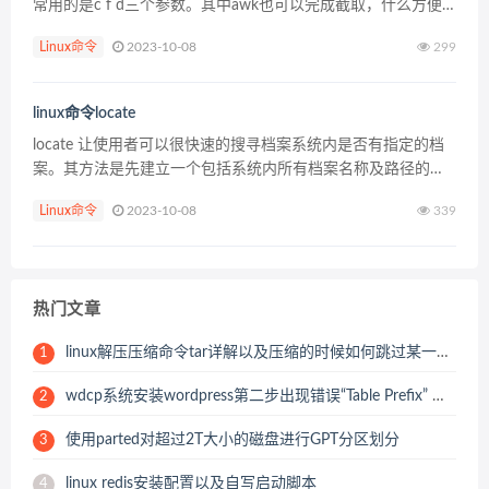
常用的是c f d三个参数。其中awk也可以完成截取，什么方便
使用什么。 命令用法：
Linux命令
2023-10-08
299
linux命令locate
locate 让使用者可以很快速的搜寻档案系统内是否有指定的档
案。其方法是先建立一个包括系统内所有档案名称及路径的数
据库，之后当寻找时就只需查询这个数据库，而不必实际深入
Linux命令
2023-10-08
339
档案系统之中了。在一般的 distribution...
热门文章
linux解压压缩命令tar详解以及压缩的时候如何跳过某一个压缩目录或文件
1
wdcp系统安装wordpress第二步出现错误“Table Prefix” must not be empty
2
使用parted对超过2T大小的磁盘进行GPT分区划分
3
linux redis安装配置以及自写启动脚本
4