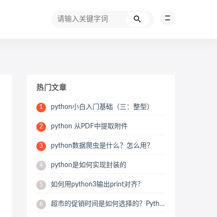
热门文章
python小白入门基础（三：整型）
1
python 从PDF中提取附件
2
python数据爬虫是什么？怎么用？
3
python是如何实现封装的
4
如何用python3输出print对齐?
5
超市的促销时间是如何选择的？Python用数据来帮你分析
6