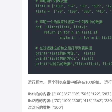
# 声明两个列表变量

list1 = ["100", "67", "39", "505", "12
list2 =  ["70", "100", "308", "415", "3
# 声明一个函数来过滤第一个列表中的数据

def  Filter(list1, list2):

    return [n for n in list1 if

            any(m in  n for m in list2)
# 在过滤器之前和之后打印列表数据

print("list1的的内容:",  list1)

print("list2的的内容:", list2)

运行脚本。 两个列表变量中都存在100的值。 运
list1的的内容: [“100”, “67”, “39”, “505”, “122”, “287”,
list2的的内容: [“70”, “100”, “308”, “415”, “362”, “230
过滤后的数据 [“100”]