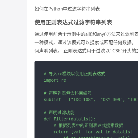
如何在Python中过滤字符串列表
使用正则表达式过滤字符串列表
通过使用前两个示例中的all()和any()方法来
一种模式，通过该模式可以搜索或匹配任何数据。 Py
码声明列表。 正则表达式用于过滤以“ CSE”开头
# 导入re模块以使用正则表达式

import re

# 声明列表包含科目编号

sublist = ["IDC-108",  "OKY-309", "IDC
# 声明过滤功能

def Filter(datalist):

    # 根据列表中的正则表达式搜索数据

    return [val  for val in datalist
