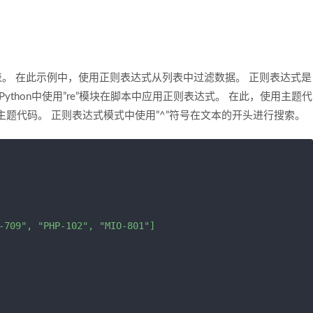
过滤列表。 在此示例中，使用正则表达式从列表中过滤数据。 正则表达式是
thon中使用”re”模块在脚本中应用正则表达式。 在此，使用主题代
的主题代码。 正则表达式模式中使用”^”符号在文本的开头进行搜索。
-709", "PHP-102", "MIO-801"]
