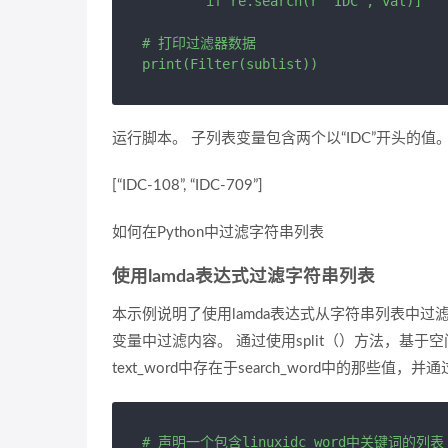
        if re.search(r"^IDC", val)]

# 打印过滤器数据

运行脚本。 子列表变量包含两个以“IDC”开头的
[“IDC-108”, “IDC-709”]
如何在Python中过滤字符串列表
使用lamda表达式过滤字符串列表
本示例说明了使用lamda表达式从字符串列表中过滤数据
变量中过滤内容。 通过使用split（）方法，基于空间
text_word中存在于search_word中的那些
# 声明一个包含linuxidc_word中关键词的列表
