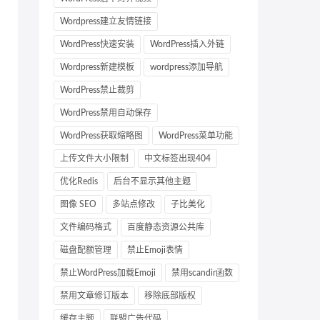
Wordpress建立友情链接
WordPress快速安装
WordPress插入外链
Wordpress新建模板
wordpress添加导航
WordPress禁止裁剪
WordPress禁用自动保存
WordPress获取缩略图
WordPress菜单功能
上传文件大小限制
中文标签出现404
优化Redis
后台不显示其他主题
图像 SEO
多站点修改
子比美化
文件编码格式
百度静态资源公共库
磁盘配额管理
禁止Emoji表情
禁止WordPress加载Emoji
禁用scandir函数
禁用文章修订版本
移除底部版权
缓存主题
联盟广告代码