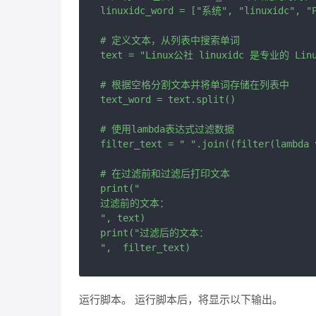
linuxidc_word = ["系统", "linuxidc", "P
# 定义文本，从列表中搜索单词

text = "Linux公社 linuxidc 是专业的 L
# 根据空格分割文本并将单词存储在列表中

text_word = text.split()

# 使用lambda表达式过滤数据

filter_text = " ".join((filter(lambda 
# 在过滤前和过滤后打印文本

print("

过滤前的文本：

", text)

print("过滤后的文本：

运行脚本。 运行脚本后，将显示以下输出。