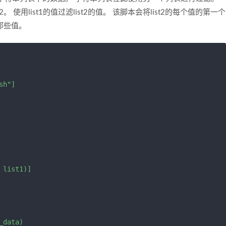
。 使用list1的值过滤list2的值。 该脚本会将list2的每个值的第一个
的那些值。
h"]

list1)]
