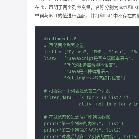
在此，声明了两个列表变量，名称分别为list1和list2
单词与list1的值进行匹配，并打印list1中不存在
#coding=utf-8

# 声明两个列表变量

list1 = ["Python", "PHP", "Java",  "Bas
list2 = ["JavaScript是客户端脚本语言",

        "PHP是服务器端脚本语言",

         "Java是一种编程语言",

        "Kotlin是一种静态编程语言"]

# 根据第一个列表过滤第二个列表

filter_data = [x for x in list2 if

              all(y  not in x for y in 
# 在过滤前和过滤后打印列表数据

print("第一个列表的内容:",  list1)

print("第二个列表的内容:", list2)
