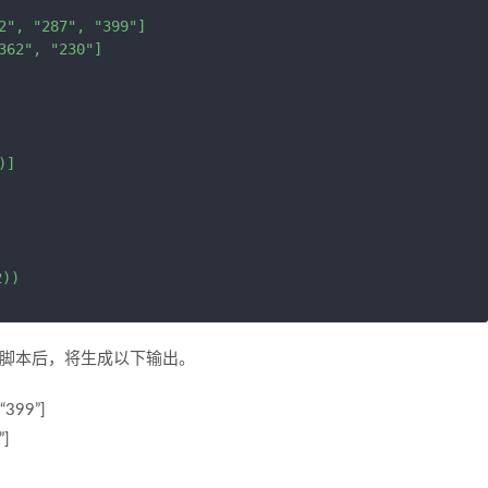
2", "287", "399"]

62", "230"]

]

行脚本后，将生成以下输出。
 “399”]
”]