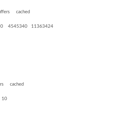
rs cached
 4545340 11363424
 cached
10