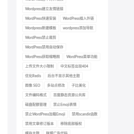
Wordpress建立友情链接
WordPress快速安装
WordPress插入外链
Wordpress新建模板
wordpress添加导航
WordPress禁止裁剪
WordPress禁用自动保存
WordPress获取缩略图
WordPress菜单功能
上传文件大小限制
中文标签出现404
优化Redis
后台不显示其他主题
图像 SEO
多站点修改
子比美化
文件编码格式
百度静态资源公共库
磁盘配额管理
禁止Emoji表情
禁止WordPress加载Emoji
禁用scandir函数
禁用文章修订版本
移除底部版权
缓存主题
联盟广告代码