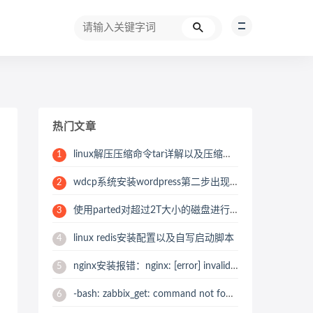
热门文章
linux解压压缩命令tar详解以及压缩的时候如何跳过某一个压缩目录或文件
1
wdcp系统安装wordpress第二步出现错误“Table Prefix” must not be empty
2
使用parted对超过2T大小的磁盘进行GPT分区划分
3
linux redis安装配置以及自写启动脚本
4
nginx安装报错：nginx: [error] invalid PID number “” in “/usr/local/nginx/logs/nginx.pid” 解决办法
5
-bash: zabbix_get: command not found报错解决办法之zabbix_get 安装
6