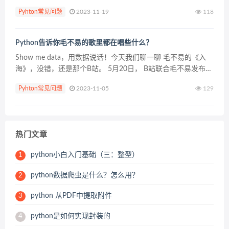
串中是否包含中文 def is_contain_ch...
Pyhton常见问题
2023-11-19
118
Python告诉你毛不易的歌里都在唱些什么？
Show me data，用数据说话！今天我们聊一聊 毛不易的《入
海》，没错，还是那个B站。 5月20日， B站联合毛不易发布毕
业季主题曲《入海》。这首歌主题是“献给即将或已经毕业的人
Pyhton常见问题
2023-11-05
129
们”，歌曲MV中以主人公毕业的时候为...
热门文章
python小白入门基础（三：整型）
1
python数据爬虫是什么？怎么用？
2
python 从PDF中提取附件
3
python是如何实现封装的
4