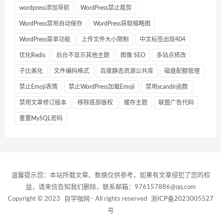
wordpress添加导航
WordPress禁止裁剪
WordPress禁用自动保存
WordPress获取缩略图
WordPress菜单功能
上传文件大小限制
中文标签出现404
优化Redis
后台不显示其他主题
图像 SEO
多站点修改
子比美化
文件编码格式
百度静态资源公共库
磁盘配额管理
禁止Emoji表情
禁止WordPress加载Emoji
禁用scandir函数
禁用文章修订版本
移除底部版权
缓存主题
联盟广告代码
重置MySQL密码
温馨提示您：本站所载文章、数据仅供参考，如果有文章侵犯了您的权
益，请来信告知我们删除，联系邮箱：976157886@qq.com
Copyright © 2023
自学咖网
- All rights reserved
浙ICP备2023005527
号