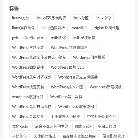
标签
iframe方法
linux修改系统时间
linux分区
linux命令
linux操作命令
mail()函数解析
more命令
Nginx 反向代理
python 多层for循环
redis优化
redis安装配置
WordPress主题安装
WordPress 伪静态规则
WordPress修改上传文件大小限制
Wordpress创建模版
WordPress固定链接
WordPress 图片 SEO
WordPress居中对齐视频
Wordpress建立友情链接
WordPress快速安装
WordPress插入外链
Wordpress新建模板
wordpress添加导航
WordPress禁止裁剪
WordPress禁用自动保存
WordPress获取缩略图
WordPress菜单功能
上传文件大小限制
中文标签出现404
优化Redis
后台不显示其他主题
图像 SEO
多站点修改
子比美化
文件编码格式
百度静态资源公共库
磁盘配额管理