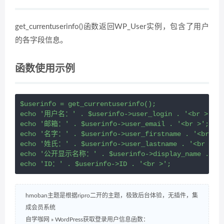
get_currentuserinfo()函数返回WP_User实例，包含了用户
的各字段信息。
函数使用示例
$userinfo = get_currentuserinfo();

echo '用户名：' . $userinfo->user_login . '<br >';

echo '邮箱：' . $userinfo->user_email . '<br >';

echo '名字：' . $userinfo->user_firstname . '<br >';
echo '姓氏：' . $userinfo->user_lastname . '<br >';

echo '公开显示名称：' . $userinfo->display_name . '<br
echo 'ID：' . $userinfo->ID . '<br >';
hmoban主题是根据ripro二开的主题，极致后台体验，无插件，集
成会员系统
自学咖网
»
WordPress获取登录用户信息函数：